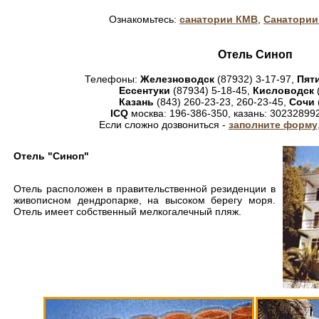
Ознакомьтесь:
санатории КМВ
,
Санатории
Отель Синоп
Телефоны:
Железноводск
(87932) 3-17-97,
Пят
Ессентуки
(87934) 5-18-45,
Кисловодск
Казань
(843) 260-23-23, 260-23-45,
Сочи
ICQ
москва: 196-386-350, казань: 30232899
Если сложно дозвониться -
заполните форму
Отель "Синоп"
Отель расположен в правительственной резиденции в
живописном дендропарке, на высоком берегу моря.
Отель имеет собственный мелкогалечный пляж.