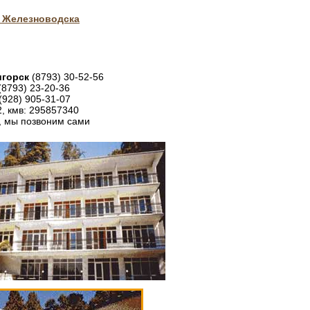
 Железноводска
игорск
(8793) 30-52-56
(8793) 23-20-36
(928) 905-31-07
2, кмв: 295857340
, мы позвоним сами