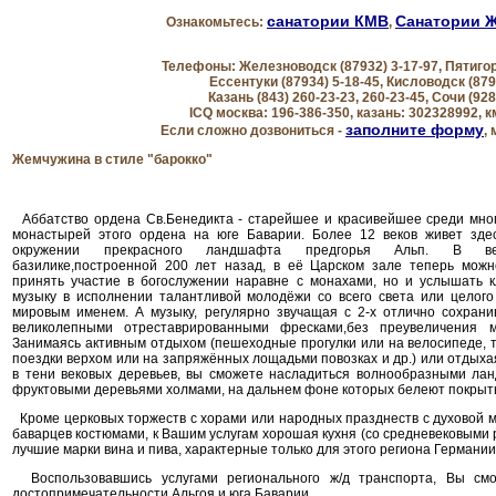
санатории КМВ
Санатории 
Ознакомьтесь:
,
Телефоны:
Железноводск
(87932) 3-17-97,
Пятиго
Ессентуки
(87934) 5-18-45,
Кисловодск
(879
Казань
(843) 260-23-23, 260-23-45,
Сочи
(928
ICQ
москва: 196-386-350, казань: 302328992, 
заполните форму
Если сложно дозвониться -
,
Жемчужина в стиле "барокко"
Аббатство ордена Св.Бенедикта - старейшее и красивейшее среди мно
монастырей этого ордена на юге Баварии. Более 12 веков живет зде
окружении прекрасного ландшафта предгорья Альп. В вел
базилике,построенной 200 лет назад, в её Царском зале теперь можн
принять участие в богослужении наравне с монахами, но и услышать к
музыку в исполнении талантливой молодёжи со всего света или целого
мировым именем. А музыку, регулярно звучащая с 2-х отлично сохрани
великолепными отреставрированными фресками,без преувеличения 
Занимаясь активным отдыхом (пешеходные прогулки или на велосипеде, 
поездки верхом или на запряжённых лощадьми повозках и др.) или отдых
в тени вековых деревьев, вы сможете насладиться волнообразными ла
фруктовыми деревьями холмами, на дальнем фоне которых белеют покрыт
Кроме церковых торжеств с хорами или народных празднеств с духовой 
баварцев костюмами, к Вашим услугам хорошая кухня (со средневековыми
лучшие марки вина и пива, характерные только для этого региона Германии
Воспользовавшись услугами регионального ж/д транспорта, Вы см
достопримечательности Альгоя и юга Баварии.