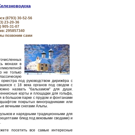
Железноводска
рск
(8793) 30-52-56
3) 23-20-36
) 905-31-07
кмв: 295857340
 мы позвоним сами
гочисленных
сь монахи в
иколепной
о не только
лассическую
 оркестра под руководством дирижёра с
вшихся с 18 века органов под сводом с
можно назвать "бальзамом" для души.
теннисные корты и площадки для гольфа,
ая в большом парке с прудом и фонтанами
ндшафтом покрытых виноградниками или
ые вечными снегами Альпы.
музыков и нарядными традиционными для
 рецептами блюд под вековыми сводами) и
.
ожете посетить все самые интересные