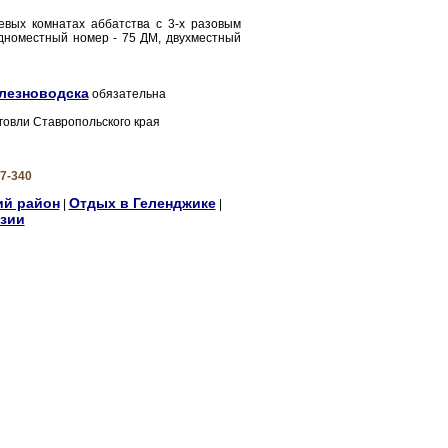
вых комнатах аббатства с 3-х разовым
 одноместный номер - 75 ДМ, двухместный
лезноводска
обязательна
говли Ставропольского края
7-340
ий район
Отдых в Геленджике
|
|
зии