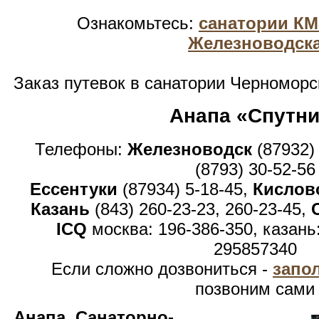
Ознакомьтесь:
санатории К
Железноводск
Заказ путевок в санатории Черноморс
Анапа «Спутни
Телефоны:
Железноводск
(87932)
(8793) 30-52-56
Ессентуки
(87934) 5-18-45,
Кислов
Казань
(843) 260-23-23, 260-23-45,
ICQ
москва: 196-386-350, казань
295857340
Если сложно дозвониться -
запо
позвоним сами
Анапа. Санаторно-