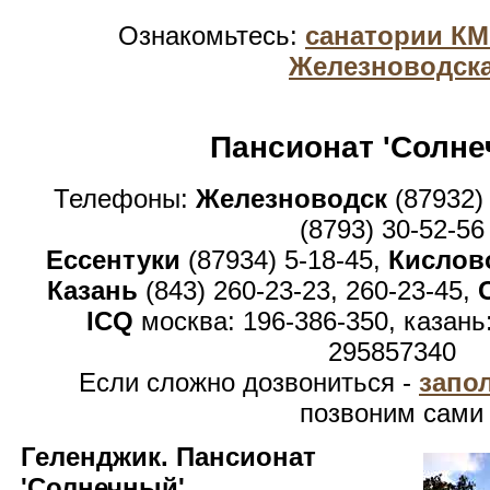
Ознакомьтесь:
санатории К
Железноводск
Пансионат 'Солне
Телефоны:
Железноводск
(87932)
(8793) 30-52-56
Ессентуки
(87934) 5-18-45,
Кислов
Казань
(843) 260-23-23, 260-23-45,
ICQ
москва: 196-386-350, казань
295857340
Если сложно дозвониться -
запо
позвоним сами
Геленджик. Пансионат
'Солнечный'