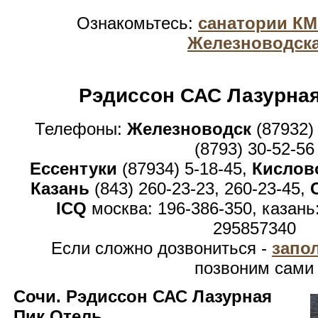
Ознакомьтесь:
санатории К
Железноводск
Рэдиссон САС Лазурная
Телефоны:
Железноводск
(87932)
(8793) 30-52-56
Ессентуки
(87934) 5-18-45,
Кислов
Казань
(843) 260-23-23, 260-23-45,
ICQ
москва: 196-386-350, казань
295857340
Если сложно дозвониться -
запо
позвоним сами
Сочи. Рэдиссон САС Лазурная
Пик Отель