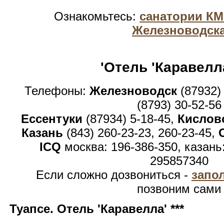
Ознакомьтесь:
санатории К
Железноводск
'Отель 'Каравелла'
Телефоны:
Железноводск
(87932)
(8793) 30-52-56
Ессентуки
(87934) 5-18-45,
Кислов
Казань
(843) 260-23-23, 260-23-45,
ICQ
москва: 196-386-350, казань
295857340
Если сложно дозвониться -
запо
позвоним сами
Туапсе. Отель 'Каравелла' ***