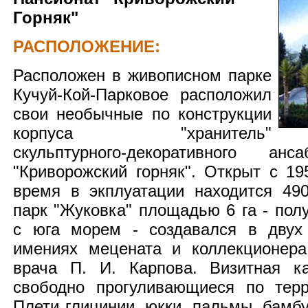
Горняк"
РАСПОЛОЖЕНИЕ:
Расположен в живописном парке
Кучуй-Кой-Парковое расположил
свои необычные по конструкции
корпуса "хранитель"
скульптурного-декоративного а
"Криворожский горняк". Открыт с 19
время в экплуатации находится 49
парк "Жуковка" площадью 6 га - пол
с юга морем - создавался в двух
имениях мецената и коллекционера
врача П. И. Карпова. Визитная ка
свободно прогуливающиеся по терр
Плети глицинии, юкки, пальмы, бамб