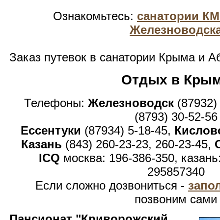
Ознакомьтесь:
санатории К
Железноводск
Заказ путевок в санатории Крыма и А
Отдых в Кры
Телефоны:
Железноводск
(87932)
(8793) 30-52-56
Ессентуки
(87934) 5-18-45,
Кислов
Казань
(843) 260-23-23, 260-23-45,
ICQ
москва: 196-386-350, казань
295857340
Если сложно дозвониться -
запо
позвоним сами
Пансионат "Криворожский