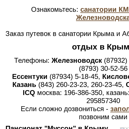
Ознакомьтесь:
санатории К
Железноводск
Заказ путевок в санатории Крыма и А
отдых в Кры
Телефоны:
Железноводск
(87932)
(8793) 30-52-56
Ессентуки
(87934) 5-18-45,
Кислов
Казань
(843) 260-23-23, 260-23-45,
ICQ
москва: 196-386-350, казань
295857340
Если сложно дозвониться -
запо
позвоним сами
Пансионат "Муссон" в Крыму