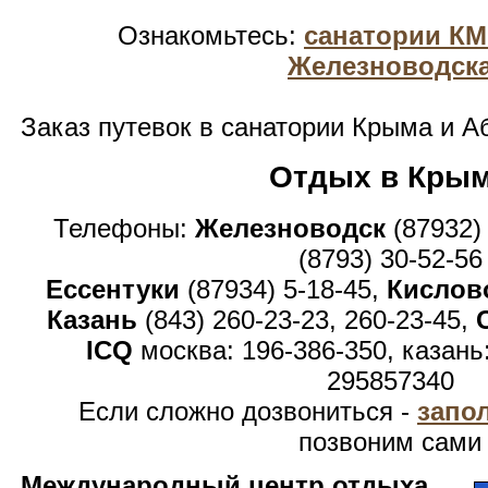
Ознакомьтесь:
санатории К
Железноводск
Заказ путевок в санатории Крыма и А
Отдых в Кры
Телефоны:
Железноводск
(87932)
(8793) 30-52-56
Ессентуки
(87934) 5-18-45,
Кислов
Казань
(843) 260-23-23, 260-23-45,
ICQ
москва: 196-386-350, казань
295857340
Если сложно дозвониться -
запо
позвоним сами
Международный центр отдыха