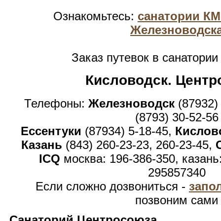
Ознакомьтесь:
санатории К
Железноводск
Заказ путевок в санатори
Кисловодск. Центр
Телефоны:
Железноводск
(87932)
(8793) 30-52-56
Ессентуки
(87934) 5-18-45,
Кислов
Казань
(843) 260-23-23, 260-23-45,
ICQ
москва: 196-386-350, казань
295857340
Если сложно дозвониться -
запо
позвоним сами
Санаторий Центросоюза.