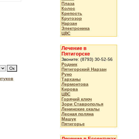
Плаза
Колос
Крепость
Кругозор
Нарзан
Электроника
ЦВС
Лечение в
Пятигорске
Звоните: (8793) 30-52-56
Родник
Пятигорский Нарзан
Руно
нтуков
Тарханы
Лермонтова
Кирова
ЦВС
Горячий ключ
Зори Ставрополья
Ленинские скалы
Лесная поляна
Машук
Пятигорье
Лечение в Ессентуках