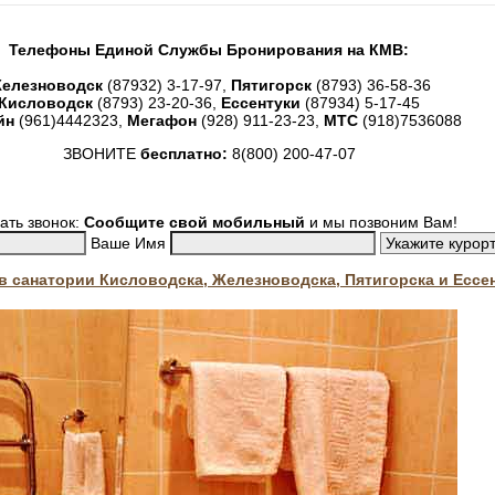
Телефоны Единой Службы Бронирования на КМВ:
елезноводск
(87932) 3-17-97,
Пятигорск
(8793) 36-58-36
Кисловодск
(8793) 23-20-36,
Ессентуки
(87934) 5-17-45
йн
(961)4442323,
Мегафон
(928) 911-23-23,
МТС
(918)7536088
ЗВОНИТЕ
бесплатно:
8(800) 200-47-07
ать звонок:
Сообщите свой мобильный
и мы позвоним Вам!
Ваше Имя
. в санатории Кисловодска, Железноводска, Пятигорска и Ессе