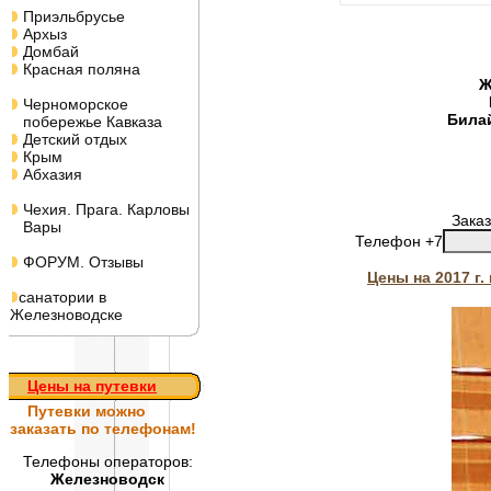
Приэльбрусье
Архыз
Домбай
Красная поляна
Ж
Черноморское
Била
побережье Кавказа
Детский отдых
Крым
Абхазия
Чехия. Прага. Карловы
Заказ
Вары
Телефон +7
ФОРУМ. Отзывы
Цены на 2017 г
санатории в
Железноводске
Цены на путевки
Путевки
можно
заказать по телефонам!
Телефоны операторов:
Железноводск