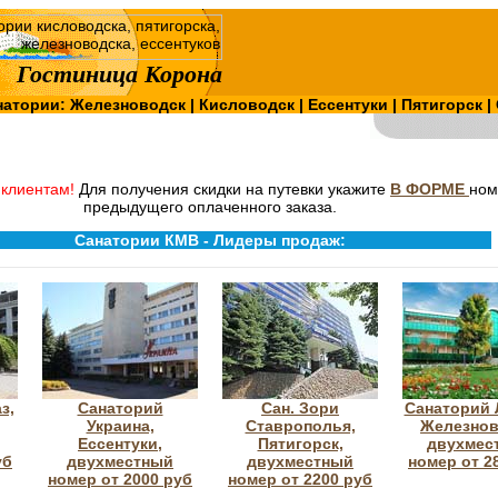
Гостиница Корона
натории:
Железноводск
|
Кисловодск
|
Ессентуки
|
Пятигорск
|
клиентам!
Для получения скидки на путевки укажите
В ФОРМЕ
ном
предыдущего оплаченного заказа.
Санатории КМВ - Лидеры продаж:
з,
Санаторий
Сан. Зори
Санаторий 
Украина,
Ставрополья,
Железнов
Ессентуки,
Пятигорск,
двухмес
уб
двухместный
двухместный
номер от 2
номер от 2000 руб
номер от 2200 руб