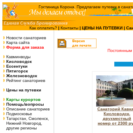
Как оплатить?
|
Контакты
|
ЦЕНЫ НА ПУТЕВКИ
| Са
Новости санаториев
Карта сайта
Форма для заказа
Постоянным 
Кавминводы
Кисловодск
Ессентуки
Пятигорск
Железноводск
Рейтинг санаториев
Цены на путевки
Карты курортов
Помощь/вопросы
Описание санаториев
Санаторий Кавка
Подмосковье
Кисловодск,
Татарстан, Смоленск,
двухместный
Нижний Новгород,
номер от 2300 р
другие регионы