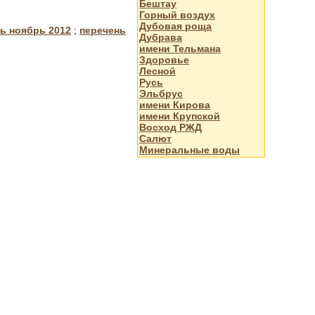
Бештау
Горный воздух
Дубовая роща
ь ноябрь 2012
;
перечень
Дубрава
имени Тельмана
Здоровье
Лесной
Русь
Эльбрус
имени Кирова
имени Крупской
Восход РЖД
Салют
Минеральные воды