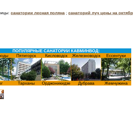
ницы:
санатории лесная поляна
;
санаторий луч цены на октябр
ПОПУЛЯРНЫЕ САНАТОРИИ КАВМИНВОД:
воды
Пятигорск
Кисловодск
Железноводск
Ессентуки
ог
Тарханы
Орджоникидзе
Дубрава
Жемчужина