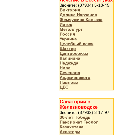
Звоните: (87934) 5-18-45
Виктория
Долина Нарзанов
Жемчужина Кавказа
Исток
Металлург
Россия
Украина
Целебный ключ
Шахтер
Центросоюза
Калинина
Надежда
Нива
Сеченова
Анджиевского
Павлова
ЦВС
Санатории в
Железноводске
Звоните: (87932) 3-17-97
30-лет Победы
Пансионат Геолог
Казахстана
Акватерм