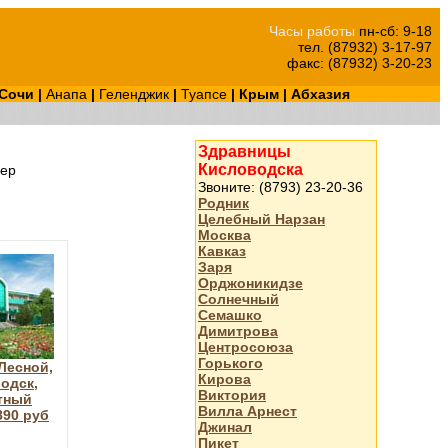
Часы работы
пн-сб: 9-18
тел. (87932) 3-17-97
факс: (87932) 3-20-23
Сочи
|
Анапа
|
Геленджик
|
Туапсе
|
Крым
|
Абхазия
Здравницы
Кисловодска
ер
Звоните: (8793) 23-20-36
Родник
Целебный Нарзан
Москва
Кавказ
Заря
Орджоникидзе
Солнечный
Семашко
Димитрова
Центросоюза
Горького
Лесной,
Кирова
одск,
Виктория
тный
Вилла Арнест
890 руб
Джинал
Пикет