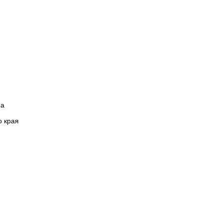
на
о края