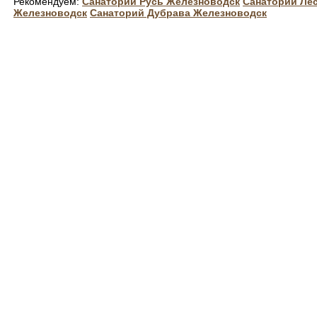
Рекомендуем:
Санаторий Русь Железноводск
Санаторий Ле
Железноводск
Санаторий Дубрава Железноводск