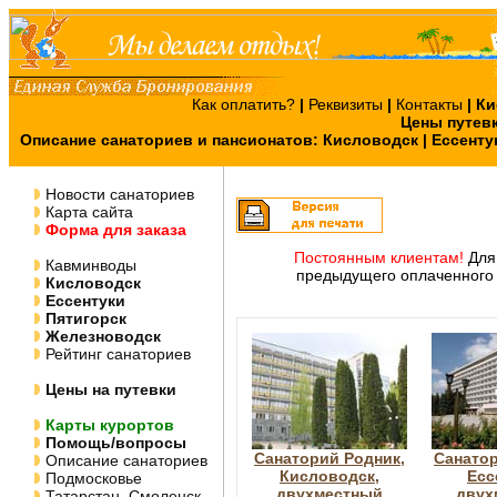
Как оплатить?
|
Реквизиты
|
Контакты
|
Ки
Цены путев
Описание санаториев и пансионатов:
Кисловодск
|
Ессенту
Новости санаториев
Карта сайта
Форма для заказа
Постоянным клиентам!
Для 
Кавминводы
предыдущего оплаченного 
Кисловодск
Ессентуки
Пятигорск
Железноводск
Рейтинг санаториев
Цены на путевки
Карты курортов
Помощь/вопросы
Санаторий Родник,
Санатор
Описание санаториев
Кисловодск,
Есс
Подмосковье
двухместный
двух
Татарстан, Смоленск,