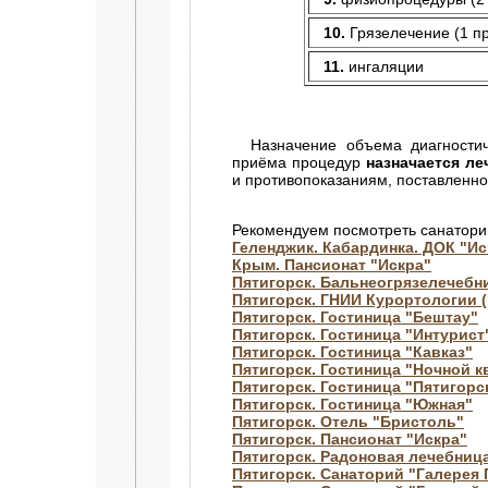
10.
Грязелечение (1 п
11.
ингаляции
Назначение объема диагностиче
приёма процедур
назначается л
и противопоказаниям, поставленно
Рекомендуем посмотреть санатори
Геленджик. Кабардинка. ДОК "Ис
Крым. Пансионат "Искра"
Пятигорск. Бальнеогрязелечебн
Пятигорск. ГНИИ Курортологии 
Пятигорск. Гостиница "Бештау"
Пятигорск. Гостиница "Интурист
Пятигорск. Гостиница "Кавказ"
Пятигорск. Гостиница "Ночной к
Пятигорск. Гостиница "Пятигорс
Пятигорск. Гостиница "Южная"
Пятигорск. Отель "Бристоль"
Пятигорск. Пансионат "Искра"
Пятигорск. Радоновая лечебница
Пятигорск. Санаторий "Галерея 