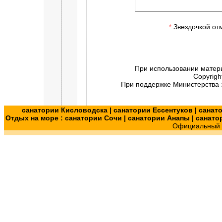
Звездочкой от
*
При использовании матер
Copyrigh
При поддержке Министерства э
санатории Кисловодска
|
санатории Ессентуков
|
санат
Отдых на море :
санатории Сочи
|
санатории Анапы
|
санато
Официальный с