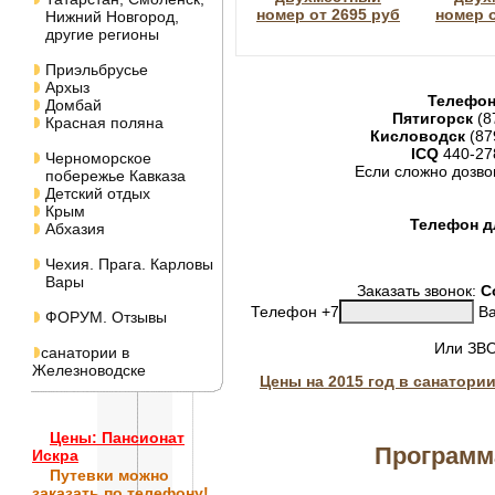
номер от 2695 руб
номер о
Нижний Новгород,
другие регионы
Приэльбрусье
Архыз
Телефон
Домбай
Пятигорск
(8
Красная поляна
Кисловодск
(87
ICQ
440-27
Черноморское
Если сложно дозво
побережье Кавказа
Детский отдых
Крым
Телефон дл
Абхазия
Чехия. Прага. Карловы
Вары
Заказать звонок:
С
Телефон +7
Ва
ФОРУМ. Отзывы
Или ЗВ
санатории в
Железноводске
Цены на 2015 год в санатори
Цены: Пансионат
Программ
Искра
Путевки
можно
заказать по телефону!