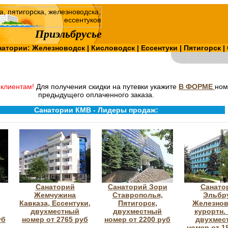
Приэльбрусье
натории:
Железноводск
|
Кисловодск
|
Ессентуки
|
Пятигорск
|
клиентам!
Для получения скидки на путевки укажите
В ФОРМЕ
ном
предыдущего оплаченного заказа.
Санатории КМВ - Лидеры продаж:
Санаторий
Санаторий Зори
Санато
Жемчужина
Ставрополья,
Эльбр
Кавказа, Ессентуки,
Пятигорск,
Железнов
двухместный
двухместный
курортн. 
уб
номер от 2765 руб
номер от 2200 руб
двухмес
номер от 1