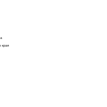
на
о края