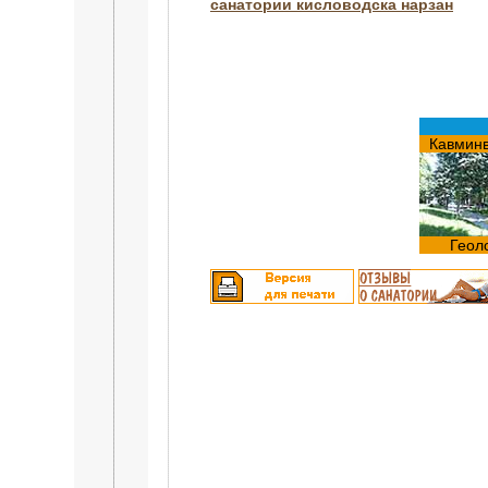
санатории кисловодска нарзан
Кавмин
Геол