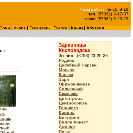
Часы работы
пн-сб: 9-18
тел. (87932) 3-17-97
факс: (87932) 3-20-23
Сочи
|
Анапа
|
Геленджик
|
Туапсе
|
Крым
|
Абхазия
Здравницы
Кисловодска
ер
Звоните: (8793) 23-20-36
Родник
Целебный Нарзан
Москва
Кавказ
Заря
Орджоникидзе
Солнечный
Семашко
Димитрова
Центросоюза
Горького
рий
Кирова
ус,
Виктория
одск,
Вилла Арнест
парк,
Джинал
тный
Пикет
820 руб