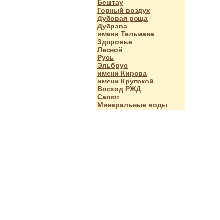
Бештау
Горный воздух
Дубовая роща
Дубрава
имени Тельмана
Здоровье
Лесной
Русь
Эльбрус
имени Кирова
имени Крупской
Восход РЖД
Салют
Минеральные воды