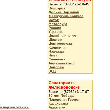
Звоните: (87934) 5-18-45
Виктория
Долина Нарзанов
Жемчужина Кавказа
Исток
Металлург
Россия
Украина
Целебный ключ
Шахтер
Центросоюза
Калинина
Надежда
Нива
Сеченова
Анджиевского
Павлова
ЦВС
Санатории в
Железноводске
Звоните: (87932) 3-17-97
30-лет Победы
Пансионат Геолог
Казахстана
й нарзан отзывы
;
Акватерм