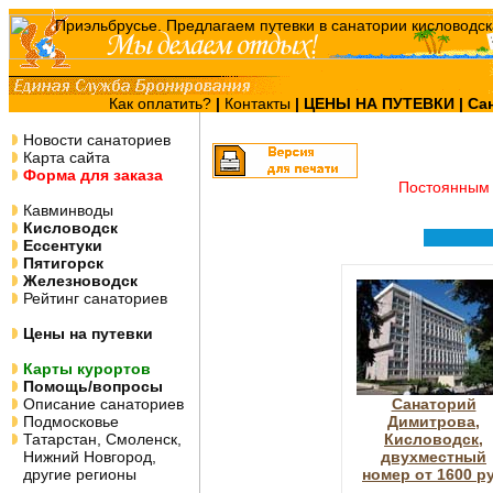
Как оплатить?
|
Контакты
|
ЦЕНЫ НА ПУТЕВКИ
| Са
Новости санаториев
Карта сайта
Форма для заказа
Постоянным 
Кавминводы
Кисловодск
Ессентуки
Пятигорск
Железноводск
Рейтинг санаториев
Цены на путевки
Карты курортов
Помощь/вопросы
Описание санаториев
Санаторий
Подмосковье
Димитрова,
Татарстан, Смоленск,
Кисловодск,
Нижний Новгород,
двухместный
другие регионы
номер от 1600 р