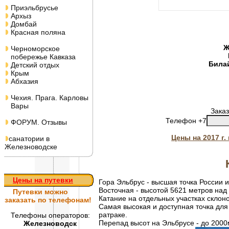
Приэльбрусье
Архыз
Домбай
Красная поляна
Ж
Черноморское
побережье Кавказа
Била
Детский отдых
Крым
Абхазия
Чехия. Прага. Карловы
Вары
Заказ
Телефон +7
ФОРУМ. Отзывы
Цены на 2017 г
санатории в
Железноводске
Цены на путевки
Гора Эльбрус - высшая точка России 
Восточная - высотой 5621 метров над
Путевки
можно
Катание на отдельных участках склоно
заказать по телефонам!
Самая высокая и доступная точка для 
ратраке.
Телефоны операторов:
Перепад высот на Эльбрусе - до 2000
Железноводск