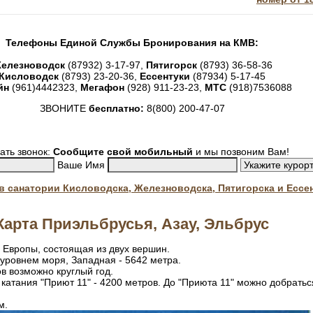
Телефоны Единой Службы Бронирования на КМВ:
елезноводск
(87932) 3-17-97,
Пятигорск
(8793) 36-58-36
Кисловодск
(8793) 23-20-36,
Ессентуки
(87934) 5-17-45
йн
(961)4442323,
Мегафон
(928) 911-23-23,
МТС
(918)7536088
ЗВОНИТЕ
бесплатно:
8(800) 200-47-07
ать звонок:
Сообщите свой мобильный
и мы позвоним Вам!
Ваше Имя
. в санатории Кисловодска, Железноводска, Пятигорска и Ессе
Карта Приэльбрусья, Азау, Эльбрус
и Европы, состоящая из двух вершин.
 уровнем моря, Западная - 5642 метра.
в возможно круглый год.
катания "Приют 11" - 4200 метров. До "Приюта 11" можно добратьс
м.