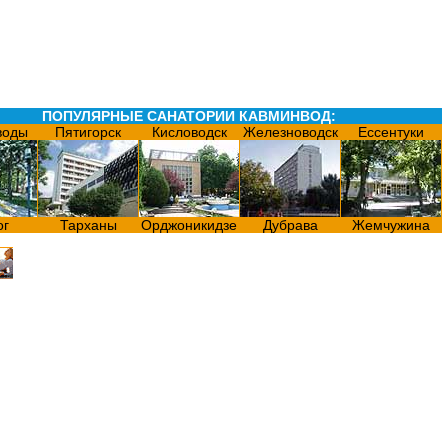
ПОПУЛЯРНЫЕ САНАТОРИИ КАВМИНВОД:
воды
Пятигорск
Кисловодск
Железноводск
Ессентуки
ог
Тарханы
Орджоникидзе
Дубрава
Жемчужина