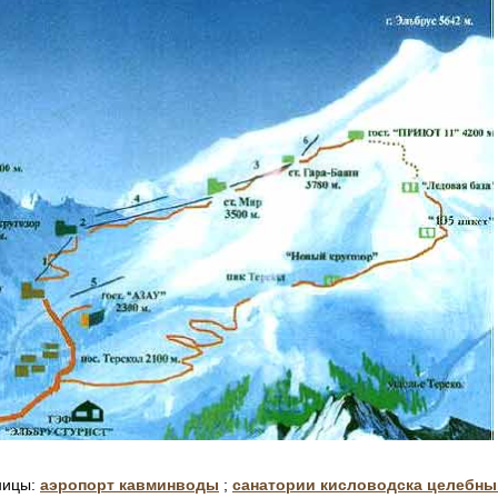
ницы:
аэропорт кавминводы
;
санатории кисловодска целебны