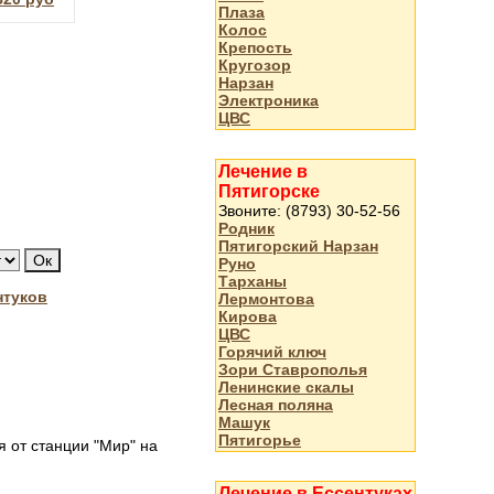
Плаза
Колос
Крепость
Кругозор
Нарзан
Электроника
ЦВС
Лечение в
Пятигорске
Звоните: (8793) 30-52-56
Родник
Пятигорский Нарзан
Руно
Тарханы
нтуков
Лермонтова
Кирова
ЦВС
Горячий ключ
Зори Ставрополья
Ленинские скалы
Лесная поляна
Машук
Пятигорье
я от станции "Мир" на
Лечение в Ессентуках