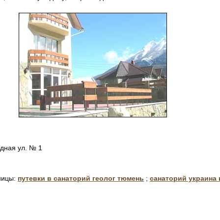
едная ул. № 1
ницы:
путевки в санаторий геолог тюмень
;
санаторий украина 