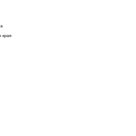
на
о края