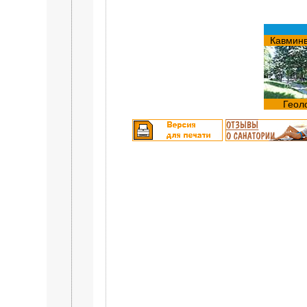
Кавмин
Геол