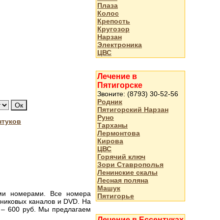
Плаза
Колос
Крепость
Кругозор
Нарзан
Электроника
ЦВС
Лечение в
Пятигорске
Звоните: (8793) 30-52-56
Родник
Пятигорский Нарзан
Руно
нтуков
Тарханы
Лермонтова
Кирова
ЦВС
Горячий ключ
Зори Ставрополья
Ленинские скалы
Лесная поляна
Машук
ыми номерами. Все номера
Пятигорье
тниковых каналов и DVD. На
а – 600 руб. Мы предлагаем
Лечение в Ессентуках