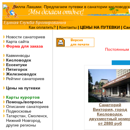
Как оплатить?
|
Контакты
|
ЦЕНЫ НА ПУТЕВКИ
| Са
Новости санаториев
Карта сайта
Форма для заказа
Постоянным 
Кавминводы
Кисловодск
Ессентуки
Пятигорск
Железноводск
Рейтинг санаториев
Цены на путевки
Карты курортов
Помощь/вопросы
Санаторий
Описание санаториев
Виктория, город
Подмосковье
Кисловодск,
Татарстан, Смоленск,
двухместный номе
Нижний Новгород,
от 2880 руб
другие регионы