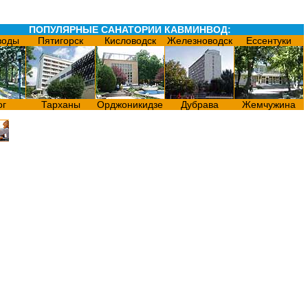
ПОПУЛЯРНЫЕ САНАТОРИИ КАВМИНВОД:
воды
Пятигорск
Кисловодск
Железноводск
Ессентуки
ог
Тарханы
Орджоникидзе
Дубрава
Жемчужина