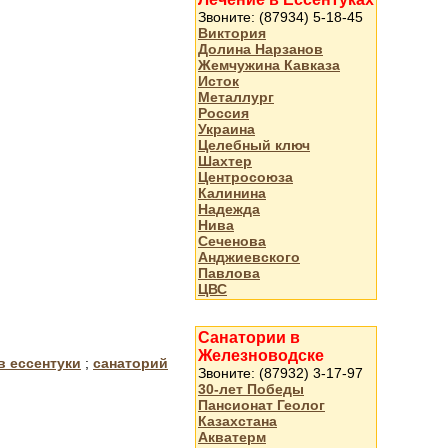
Звоните: (87934) 5-18-45
Виктория
Долина Нарзанов
Жемчужина Кавказа
Исток
Металлург
Россия
Украина
Целебный ключ
Шахтер
Центросоюза
Калинина
Надежда
Нива
Сеченова
Анджиевского
Павлова
ЦВС
Санатории в
Железноводске
в ессентуки
;
санаторий
Звоните: (87932) 3-17-97
30-лет Победы
Пансионат Геолог
Казахстана
Акватерм