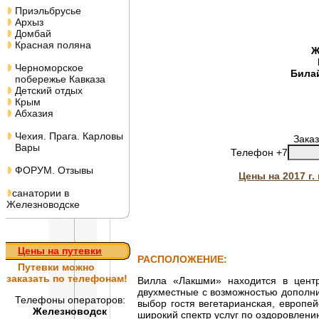
Приэльбрусье
Архыз
Домбай
Красная поляна
Ж
Черноморское
Била
побережье Кавказа
Детский отдых
Крым
Абхазия
Чехия. Прага. Карловы
Заказ
Вары
Телефон +7
ФОРУМ. Отзывы
Цены на 2017 г
санатории в
Железноводске
Цены на путевки
РАСПОЛОЖЕНИЕ:
Путевки
можно
заказать по телефонам!
Вилла «Лакшми» находится в цент
двухместные с возможностью дополни
Телефоны операторов:
выбор гостя вегетарианская, европей
Железноводск
широкий спектр услуг по оздоровлени