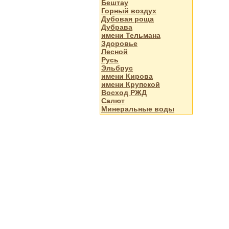
Бештау
Горный воздух
Дубовая роща
Дубрава
имени Тельмана
Здоровье
Лесной
Русь
Эльбрус
имени Кирова
имени Крупской
Восход РЖД
Салют
Минеральные воды