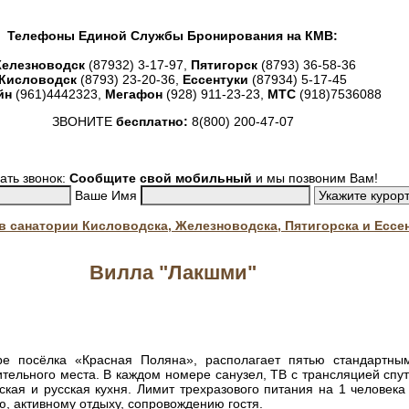
Телефоны Единой Службы Бронирования на КМВ:
елезноводск
(87932) 3-17-97,
Пятигорск
(8793) 36-58-36
Кисловодск
(8793) 23-20-36,
Ессентуки
(87934) 5-17-45
йн
(961)4442323,
Мегафон
(928) 911-23-23,
МТС
(918)7536088
ЗВОНИТЕ
бесплатно:
8(800) 200-47-07
ать звонок:
Сообщите свой мобильный
и мы позвоним Вам!
Ваше Имя
. в санатории Кисловодска, Железноводска, Пятигорска и Ессе
Вилла "Лакшми"
ре посёлка «Красная Поляна», располагает пятью стандартн
тельного места. В каждом номере санузел, ТВ с трансляцией спу
ская и русская кухня. Лимит трехразового питания на 1 человек
ю, активному отдыху, сопровождению гостя.