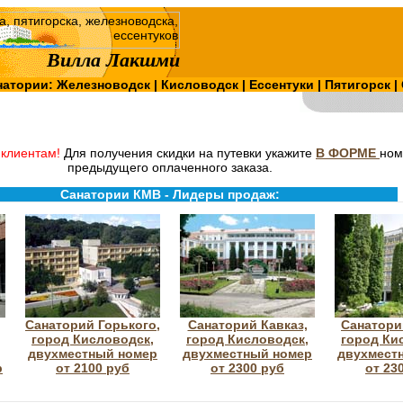
Вилла Лакшми
натории:
Железноводск
|
Кисловодск
|
Ессентуки
|
Пятигорск
|
клиентам!
Для получения скидки на путевки укажите
В ФОРМЕ
ном
предыдущего оплаченного заказа.
Санатории КМВ - Лидеры продаж:
Санаторий Горького,
Санаторий Кавказ,
Санатори
город Кисловодск,
город Кисловодск,
город Ки
двухместный номер
двухместный номер
двухмест
р
от 2100 руб
от 2300 руб
от 23