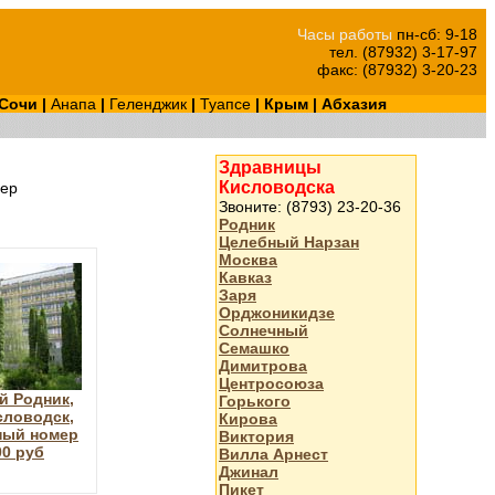
Часы работы
пн-сб: 9-18
тел. (87932) 3-17-97
факс: (87932) 3-20-23
Сочи
|
Анапа
|
Геленджик
|
Туапсе
|
Крым
|
Абхазия
Здравницы
Кисловодска
ер
Звоните: (8793) 23-20-36
Родник
Целебный Нарзан
Москва
Кавказ
Заря
Орджоникидзе
Солнечный
Семашко
Димитрова
Центросоюза
й Родник,
Горького
словодск,
Кирова
ный номер
Виктория
00 руб
Вилла Арнест
Джинал
Пикет