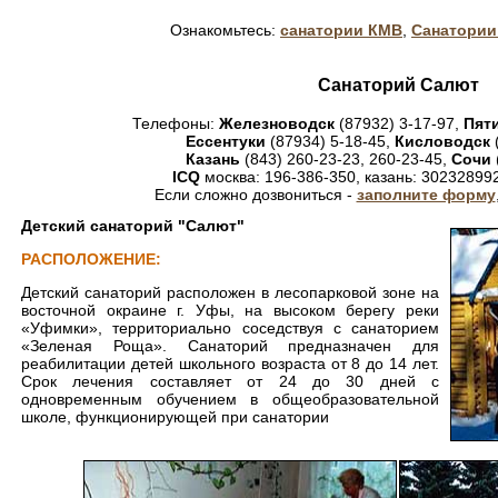
Ознакомьтесь:
санатории КМВ
,
Санатории
Санаторий Салют
Телефоны:
Железноводск
(87932) 3-17-97,
Пят
Ессентуки
(87934) 5-18-45,
Кисловодск
Казань
(843) 260-23-23, 260-23-45,
Сочи
ICQ
москва: 196-386-350, казань: 30232899
Если сложно дозвониться -
заполните форму
Детский санаторий "Салют"
РАСПОЛОЖЕНИЕ:
Детский санаторий расположен в лесопарковой зоне на
восточной окраине г. Уфы, на высоком берегу реки
«Уфимки», территориально соседствуя с санаторием
«Зеленая Роща». Санаторий предназначен для
реабилитации детей школьного возраста от 8 до 14 лет.
Срок лечения составляет от 24 до 30 дней с
одновременным обучением в общеобразовательной
школе, функционирующей при санатории