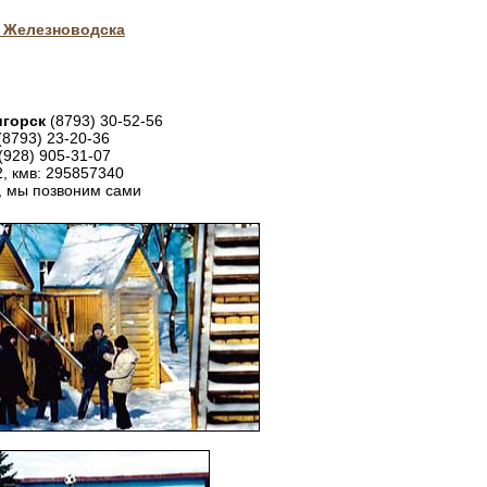
 Железноводска
игорск
(8793) 30-52-56
(8793) 23-20-36
(928) 905-31-07
2, кмв: 295857340
, мы позвоним сами