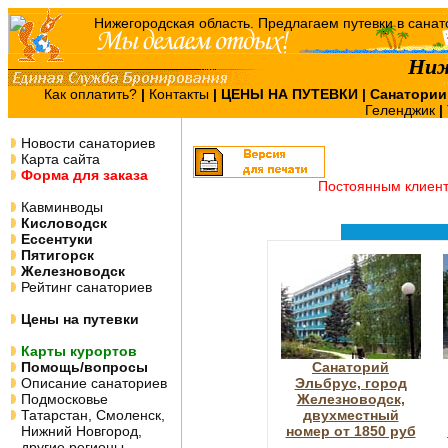
Ниж
Как оплатить?
|
Контакты
|
ЦЕНЫ НА ПУТЕВКИ
| Санатории
Геленджик
|
Новости санаториев
Карта сайта
Форма для заказа
Постоянным клиен
Кавминводы
Кисловодск
Ессентуки
Пятигорск
Железноводск
Рейтинг санаториев
Цены на путевки
Карты курортов
Помощь/вопросы
Санаторий
Описание санаториев
Эльбрус, город
Подмосковье
Железноводск,
Татарстан, Смоленск,
двухместный
Нижний Новгород,
номер от 1850 руб
другие регионы