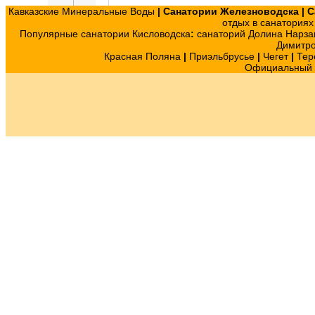
Кавказские Минеральные Воды
|
Санатории Железноводска
|
С
отдых в санатория
Популярные санатории Кисловодска
:
санаторий Долина Нарза
Димитр
Красная Поляна
|
Приэльбрусье
|
Чегет
|
Тер
Официальный с