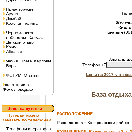
Приэльбрусье
Теле
Архыз
Домбай
Железн
Красная поляна
Кисло
Билайн
(96
Черноморское
побережье Кавказа
Детский отдых
Крым
Абхазия
Заказать зв
Чехия. Прага. Карловы
Телефон +7
Вары
Цены на 2017 г. в са
ФОРУМ. Отзывы
санатории в
Железноводске
База отдыха
Цены на путевки
РАСПОЛОЖЕНИЕ:
Путевки
можно
заказать по телефонам!
Расположена в Ковернинском районе 
Телефоны операторов:
РАЗМЕЩЕНИЕ:
Размещение: в 2-х, 