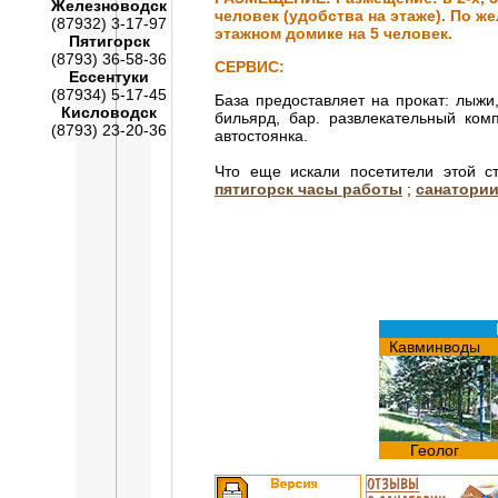
Железноводск
человек (удобства на этаже). По ж
(87932) 3-17-97
этажном домике на 5 человек.
Пятигорск
(8793) 36-58-36
СЕРВИС:
Ессентуки
(87934) 5-17-45
База предоставляет на прокат: лыжи
Кисловодск
бильярд, бар. развлекательный ком
(8793) 23-20-36
автостоянка.
Что еще искали посетители этой 
пятигорск часы работы
;
санатории
Кавминводы
Геолог