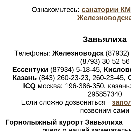
Ознакомьтесь:
санатории К
Железноводск
Завьялиха
Телефоны:
Железноводск
(87932)
(8793) 30-52-56
Ессентуки
(87934) 5-18-45,
Кислов
Казань
(843) 260-23-23, 260-23-45,
ICQ
москва: 196-386-350, казань
295857340
Если сложно дозвониться -
запо
позвоним сами
Горнолыжный курорт Завьялиха
очерк о нашей замечатель