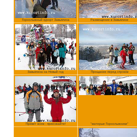
Горнолыжный курорт Завьялиха
Размещение в Завьялихе
Завьялиха на Новый год
Прощание перед спуском
Привет всем - приезжайте!
"матерые Горнолыжники"