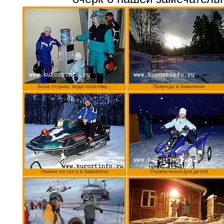
База отдыха, вода нахаляву...
Природа в Завьялихе
Нажми на газ и в Завьялиху
Развлечения для детей