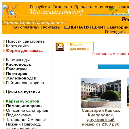
Ре
Как оплатить?
|
Контакты
|
ЦЕНЫ НА ПУТЕВКИ
| Санатории
Геленджик
|
Новости санаториев
Карта сайта
Форма для заказа
Постоянным клиен
Кавминводы
Кисловодск
Ессентуки
Пятигорск
Железноводск
Рейтинг санаториев
Цены на путевки
Карты курортов
Помощь/вопросы
Описание санаториев
Санаторий Кавказ,
Подмосковье
Кисловодск,
Татарстан, Смоленск,
двухместный
Нижний Новгород,
номер от 2300 руб
другие регионы