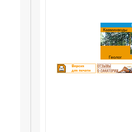
Кавминводы
Геолог