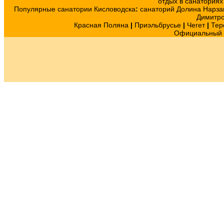
отдых в санатория
Популярные санатории Кисловодска
:
санаторий Долина Нарза
Димитр
Красная Поляна
|
Приэльбрусье
|
Чегет
|
Тер
Официальный с