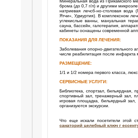
Минеральная вода из Прикамского ме
брома (до 0,7 г/л) и другими микроэ
натриевая лечсб-но-столовая вода (
Ятчи», Удмуртия). В комплексном ле
углекислые ванны, мануальная терап
сауна, бассейн, галотерапия, аппара
кабинеты оснащены современной апп
ПОКАЗАНИЯ ДЛЯ ЛЕЧЕНИЯ:
Заболевания опорно-двигательного ап
числе реабилитация после инфаркта 
РАЗМЕЩЕНИЕ:
1/1 и 1/2 номера первого класса, люкс
СЕРВИСНЫЕ УСЛУГИ:
Библиотека, спортзал, бильярдная, п
спортивный зал, тренажерный зал, п
игровая площадка, бильярдный зал, 
организуются экскурсии.
Что еще искали посетители этой с
санаторий целебный ключ г ессент