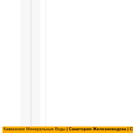
Кавказские Минеральные Воды
|
Санатории Железноводска
|
С