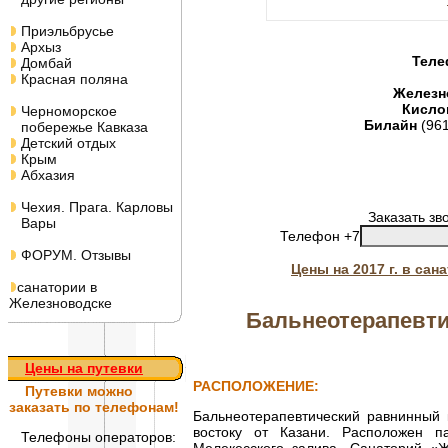
Приэльбрусье
Архыз
Теле
Домбай
Красная поляна
Железн
Кисло
Черноморское
Билайн
(96
побережье Кавказа
Детский отдых
Крым
Абхазия
Чехия. Прага. Карловы
Заказать зв
Вары
Телефон +7
ФОРУМ. Отзывы
Цены на 2017 г. в са
санатории в
Железноводске
Бальнеотерапевти
Цены на путевки
РАСПОЛОЖЕНИЕ:
Путевки
можно
заказать по телефонам!
Бальнеотерапевтический равнинный 
востоку от Казани. Расположен 
Телефоны операторов: