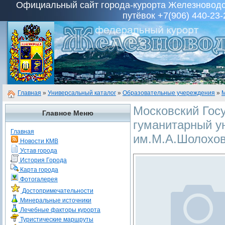
Официальный сайт города-курорта Железноводск
путёвок +7(906) 440-23-
Главная
»
Универсальный каталог
»
Образовательные учереждения
»
М
Московский Гос
Главное Меню
гуманитарный у
Главная
им.М.А.Шолохов
Новости КМВ
Устав города
История Города
Карта города
Фотогалерея
Достопримечательности
Минеральные источники
Лечебные факторы курорта
Туристические маршруты