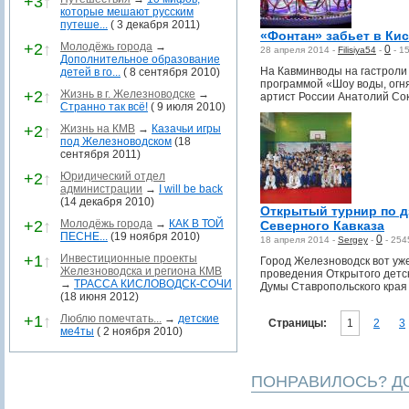
+3
↑
которые мешают русским
путеше...
( 3 декабря 2011)
«Фонтан» забьет в Ки
+2
↑
Молодёжь города
→
0
28 апреля 2014 -
Filisiya54
-
-
1
Дополнительное образование
На Кавминводы на гастроли
детей в го...
( 8 сентября 2010)
программой «Шоу воды, огня
+2
↑
Жизнь в г. Железноводске
→
артист России Анатолий Со
Странно так всё!
( 9 июля 2010)
+2
↑
Жизнь на КМВ
→
Казачьи игры
под Железноводском
(18
сентября 2011)
+2
↑
Юридический отдел
администрации
→
I will be back
(14 декабря 2010)
Открытый турнир по 
+2
↑
Молодёжь города
→
КАК В ТОЙ
Северного Кавказа
ПЕСНЕ...
(19 ноября 2010)
0
18 апреля 2014 -
Sergey
-
-
254
+1
↑
Инвестиционные проекты
Город Железноводск вот уж
Железноводска и региона КМВ
проведения Открытого детск
→
ТРАССА КИСЛОВОДСК-СОЧИ
Думы Ставропольского края
(18 июня 2012)
+1
↑
Люблю помечтать...
→
детские
Страницы:
1
2
3
ме4ты
( 2 ноября 2010)
ПОНРАВИЛОСЬ? ДО