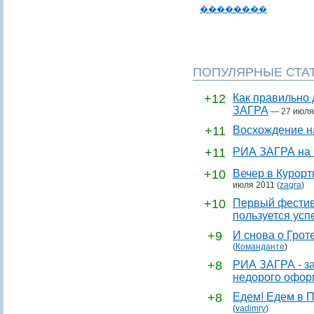
��������
ПОПУЛЯРНЫЕ СТА
+12
Как правильно 
ЗАГРА
—
27 июля
+11
Восхождение н
+11
РИА ЗАГРА на 
+10
Вечер в Курор
июля 2011
(
zagra
)
+10
Первый фестив
пользуется усп
+9
И снова о Грот
(
Команданте
)
+8
РИА ЗАГРА - за
недорого офор
+8
Едем! Едем в П
(
vadimry
)