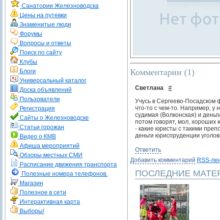
Санатории Железноводска
Цены на путевки
Знаменитые люди
Форумы
Вопросы и ответы
Поиск по сайту
Клубы
Комментарии (
1
)
Блоги
Универсальный каталог
Светлана
#
Доска объявлений
Пользователи
Учусь в Сергеево-Посадском фи
что-то с чем-то. Например, у
Регистрация
судимая (Волконская) и деньги
Сайты о Железноводске
потом говорят, мол, хороших 
Статьи горожан
- какие юристы с такими пре
деньги юриспруденции уголовн
Видео о КМВ
Афиша мероприятий
Ответить
Обзоры местных СМИ
Добавить комментарий
RSS-ле
Расписание движения транспорта
ПОСЛЕДНИЕ МАТЕ
Полезные номера телефонов.
Магазин
Полезное в сети
Интерактивная карта
Выборы!