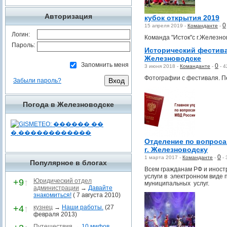
Авторизация
кубок открытия 2019
0
15 апреля 2019 -
Команданте
-
Логин:
Команда "Исток"с г.Железно
Пароль:
Исторический фестив
Железноводске
Запомнить меня
0
3 июня 2018 -
Команданте
-
-
4
Фотографии с фестиваля. П
Забыли пароль?
Погода в Железноводске
Отделение по вопроса
г. Железноводску
0
1 марта 2017 -
Команданте
-
-
Популярное в блогах
Всем гражданам РФ и инос
услуги в электронном виде 
+9
↑
Юридический отдел
муниципальных услуг.
администрации
→
Давайте
знакомиться!
( 7 августа 2010)
+4
↑
кузнец
→
Наши работы.
(27
февраля 2013)
Путешествия
→
10 мифов,