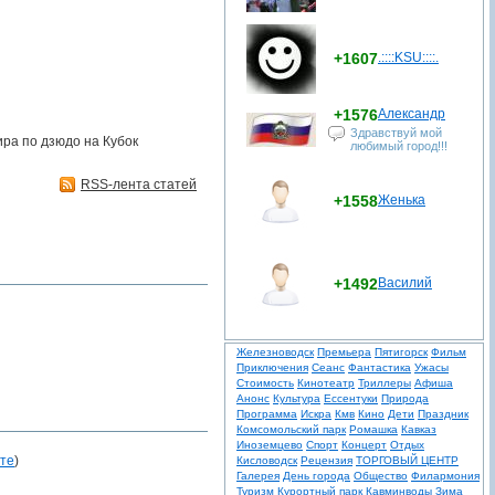
+1607
.::::KSU::::.
+1576
Александр
Здравствуй мой
ира по дзюдо на Кубок
любимый город!!!
RSS-лента статей
+1558
Женька
+1492
Василий
Железноводск
Премьера
Пятигорск
Фильм
Приключения
Сеанс
Фантастика
Ужасы
Стоимость
Кинотеатр
Триллеры
Афиша
Анонс
Культура
Ессентуки
Природа
Программа
Искра
Кмв
Кино
Дети
Праздник
Комсомольский парк
Ромашка
Кавказ
Иноземцево
Спорт
Концерт
Отдых
те
)
Кисловодск
Рецензия
ТОРГОВЫЙ ЦЕНТР
Галерея
День города
Общество
Филармония
Туризм
Курортный парк
Кавминводы
Зима