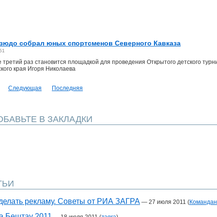
зюдо собрал юных спортсменов Северного Кавказа
51
 третий раз становится площадкой для проведения Открытого детского турн
кого края Игоря Николаева
Следующая
Последняя
БАВЬТЕ В ЗАКЛАДКИ
ТЬИ
делать рекламу. Советы от РИА ЗАГРА
—
27 июля 2011
(
Командан
а Бештау 2011