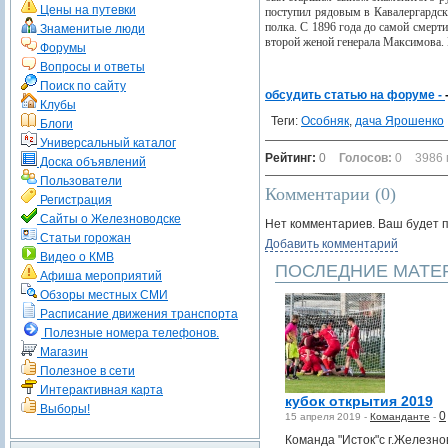
Цены на путевки
поступил рядовым в Кавалергардски
полка. С 1896 года до самой смерт
Знаменитые люди
второй женой генерала Максимова.
Форумы
Вопросы и ответы
Поиск по сайту
обсудить статью на форуме -
Клубы
Теги:
Особняк
,
дача Ярошенко
Блоги
Универсальный каталог
Рейтинг:
0
Голосов:
0
3986 
Доска объявлений
Пользователи
Комментарии (
0
)
Регистрация
Сайты о Железноводске
Нет комментариев. Ваш будет 
Статьи горожан
Добавить комментарий
Видео о КМВ
ПОСЛЕДНИЕ МАТЕ
Афиша мероприятий
Обзоры местных СМИ
Расписание движения транспорта
Полезные номера телефонов.
Магазин
Полезное в сети
Интерактивная карта
кубок открытия 2019
Выборы!
0
15 апреля 2019 -
Команданте
-
Команда "Исток"с г.Железно