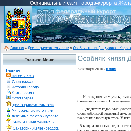
Официальный сайт города-курорта Желез
Главная
»
Достопримечательности
»
Особняк князя Дондукова – Корса
Особняк князя 
Главное Меню
3 октября 2010 -
Юлия
Главная
Новости КМВ
Устав города
История Города
Карта города
На западном углу улицы, выхо
Фотогалерея
ближайшей клиники. С этим домом 
Достопримечательности
С двадцатых годов, этот участо
Минеральные источники
стоял небольшой каменный дом, за
Лечебные факторы курорта
последних владельцев этого. У нег
Туристические маршруты
В конце девяностых годов, после
Санатории Железноводска
был старшим сыном знаменитого ру