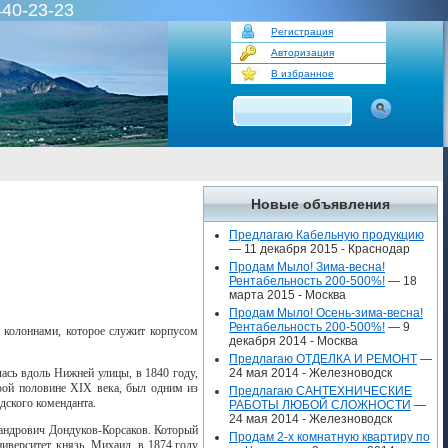
440-23-23
Регистрация
Авторизация
В избранное
Новые объявления
Предлагаю Кабельную продукцию
— 11 декабря 2015 -
Краснодар
Продам Мыло! Зима-весна!
Рентабельность 200-500%!
— 18
марта 2015 -
Москва
Продам Мыло! Осень-зима-весна!
Рентабельность 200-500%!
— 9
с колоннами, которое служит корпусом
декабря 2014 -
Москва
Предлагаю ОТДЕЛКА И РЕМОНТ
—
лась вдоль Нижней улицы, в 1840 году,
24 мая 2014 -
Железноводск
орой половине
XIX
века, был одним из
Предлагаю САНТЕХНИЧЕСКИЕ
дского коменданта.
РАБОТЫ ЛЮБОЙ СЛОЖНОСТИ
—
24 мая 2014 -
Железноводск
сандрович Дондуков-Корсаков. Который
Продам 2-х комнатную квартиру по
иверситет, князь
Михаил
в 1874 году