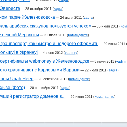
—
18 июля 2011
(
zagra
)
Эвересте
—
28 октября 2011
(
zagra
)
тном парке Железноводска
—
24 июля 2011
(
zagra
)
ль арабских скакунов пользуется успехом
—
30 июля 2011
(
Ком
е вечной Мерзлоты
—
31 июля 2011
(
Команданте
)
гранпаспорт, как быстро и недорого оформить
—
29 июня 2011
ольшу! в Украину!
—
4 июня 2012
(
vadimry
)
сертификаты webmoney в Железноводске
—
5 июля 2011
(
vadimr
сто сравнивают с Карловыми Варами
—
22 июля 2011
(
zagra
)
уппы Uriah Heep
—
20 сентября 2011
(
Команданте
)
хызе (фото)
—
20 сентября 2011
(
zagra
)
чший регистратор доменов в...
—
26 июня 2011
(
Команданте
)