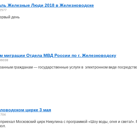
аль Железные Люди 2018 в Железноводске
2577
ервый день
м миграции Отдела МВД России по г. Железноводску
36038
ранным гражданам — государственные услуги в электронном виде посредств
словодском цирке 3 мая
5704
приехал Московский цирк Никулина с программой «Шоу воды, огня и света!».
кол.