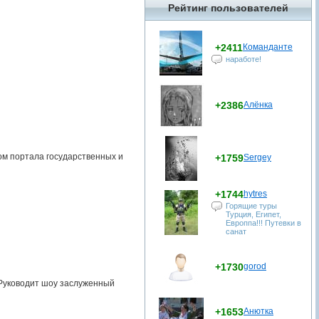
Рейтинг пользователей
+2411
Команданте
наработе!
+2386
Алёнка
ом портала государственных и
+1759
Sergey
+1744
hytres
Горящие туры
Турция, Египет,
Европпа!!! Путевки в
санат
+1730
gorod
 Руководит шоу заслуженный
+1653
Анютка