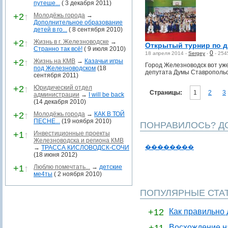
путеше...
( 3 декабря 2011)
+2
↑
Молодёжь города
→
Дополнительное образование
детей в го...
( 8 сентября 2010)
+2
↑
Жизнь в г. Железноводске
→
Открытый турнир по д
Странно так всё!
( 9 июля 2010)
0
18 апреля 2014 -
Sergey
-
-
254
+2
↑
Жизнь на КМВ
→
Казачьи игры
Город Железноводск вот уже
под Железноводском
(18
депутата Думы Ставропольс
сентября 2011)
+2
↑
Юридический отдел
Страницы:
1
2
3
администрации
→
I will be back
(14 декабря 2010)
+2
↑
Молодёжь города
→
КАК В ТОЙ
ПЕСНЕ...
(19 ноября 2010)
ПОНРАВИЛОСЬ? ДО
+1
↑
Инвестиционные проекты
Железноводска и региона КМВ
��������
→
ТРАССА КИСЛОВОДСК-СОЧИ
(18 июня 2012)
+1
↑
Люблю помечтать...
→
детские
ме4ты
( 2 ноября 2010)
ПОПУЛЯРНЫЕ СТА
+12
Как правильно 
Восхождение н