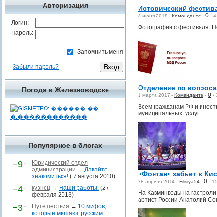
Авторизация
Исторический фестив
0
3 июня 2018 -
Команданте
-
-
4
Логин:
Фотографии с фестиваля. П
Пароль:
Запомнить меня
Забыли пароль?
Отделение по вопроса
Погода в Железноводске
0
1 марта 2017 -
Команданте
-
-
Всем гражданам РФ и иност
муниципальных услуг.
Популярное в блогах
+9
↑
Юридический отдел
администрации
→
Давайте
«Фонтан» забьет в Ки
знакомиться!
( 7 августа 2010)
0
28 апреля 2014 -
Filisiya54
-
-
1
+4
↑
кузнец
→
Наши работы.
(27
На Кавминводы на гастроли 
февраля 2013)
артист России Анатолий Со
+3
↑
Путешествия
→
10 мифов,
которые мешают русским