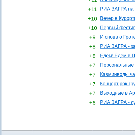
+11
+11
РИА ЗАГРА на 
+10
Вечер в Курор
+10
Первый фестива
+9
И снова о Грот
+8
РИА ЗАГРА - за
+8
Едем! Едем в П
+7
Персональные 
+7
Кавминводы ча
+7
Концерт рок-гр
+7
Выходные в Ар
+6
РИА ЗАГРА - лу