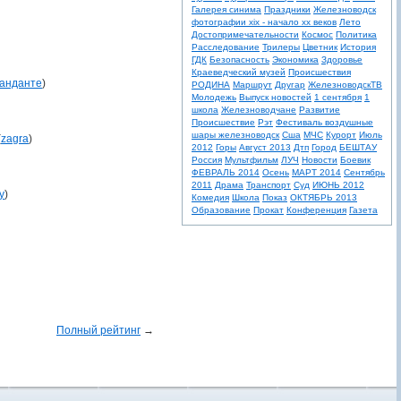
Галерея синима
Праздники
Железноводск
фотографии xix - начало xx веков
Лето
Достопримечательности
Космос
Политика
Расследование
Трилеры
Цветник
История
ГДК
Безопасность
Экономика
Здоровье
Краеведческий музей
Происшествия
анданте
)
РОДИНА
Маршрут
Другар
ЖелезноводскТВ
Молодежь
Выпуск новостей
1 сентября
1
школа
Железноводчане
Развитие
Происшествие
Рэт
Фестиваль воздушные
шары железноводск
Сша
МЧС
Курорт
Июль
(
zagra
)
2012
Горы
Август 2013
Дтп
Город
БЕШТАУ
Россия
Мультфильм
ЛУЧ
Новости
Боевик
ФЕВРАЛЬ 2014
Осень
МАРТ 2014
Сентябрь
2011
Драма
Транспорт
Суд
ИЮНЬ 2012
y
)
Комедия
Школа
Показ
ОКТЯБРЬ 2013
Образование
Прокат
Конференция
Газета
Полный рейтинг
→