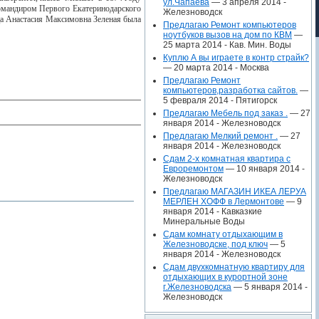
ул.Чапаева
— 3 апреля 2014 -
омандиром Первого Екатеринодарского
Железноводск
а Анастасия Максимовна Зеленая была
Предлагаю Ремонт компьютеров
ноутбуков вызов на дом по КВМ
—
25 марта 2014 -
Кав. Мин. Воды
Куплю А вы играете в контр страйк?
— 20 марта 2014 -
Москва
Предлагаю Ремонт
компьютеров,разработка сайтов.
—
5 февраля 2014 -
Пятигорск
Предлагаю Мебель под заказ .
— 27
января 2014 -
Железноводск
Предлагаю Мелкий ремонт .
— 27
января 2014 -
Железноводск
Сдам 2-х комнатная квартира с
Евроремонтом
— 10 января 2014 -
Железноводск
Предлагаю МАГАЗИН ИКЕА ЛЕРУА
МЕРЛЕН ХОФФ в Лермонтове
— 9
января 2014 -
Кавказкие
Минеральные Воды
Сдам комнату отдыхающим в
Железноводске, под ключ
— 5
января 2014 -
Железноводск
Сдам двухкомнатную квартиру для
отдыхающих в курортной зоне
г.Железноводска
— 5 января 2014 -
Железноводск