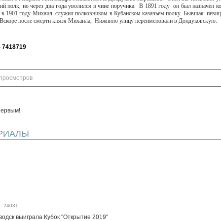
й полк, но через два года уволился в чине поручика.
В 1891 году
он был назначен к
и в 1901 году Михаил
служил полковником в Кубанском казачьем полку. Бывшая
певиц
 Вскоре после смерти князя Михаила,
Нижнюю улицу переименовали в Дондуковскую.
- 7418719
просмотров
первым!
РИАЛЫ
-
24031
водск выиграла Кубок "Открытие 2019"