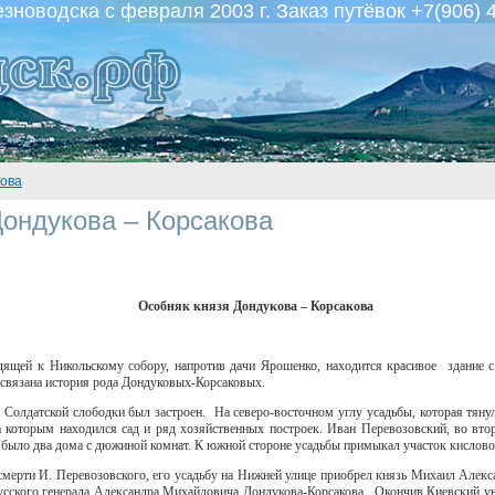
новодска с февраля 2003 г. Заказ путёвок +7(906) 
кова
Дондукова – Корсакова
Особняк князя Дондукова – Корсакова
дящей к Никольскому собору, напротив дачи Ярошенко, находится красивое
здание 
связана история рода Дондуковых-Корсаковых.
к Солдатской слободки был застроен.
На северо-восточном углу усадьбы, которая тяну
 которым находился сад и ряд хозяйственных построек. Иван Перевозовский, во вт
о было два дома с дюжиной комнат. К южной стороне усадьбы примыкал участок кислово
 смерти И. Перевозовского, его усадьбу на Нижней улице приобрел князь Михаил Алек
сского генерала Александра Михайловича Дондукова-Корсакова.
Окончив Киевский ун