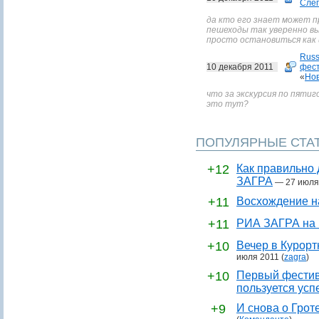
Сле
да кто его знает может пр
пешеходы так уверенно в
просто остановиться как 
Russ
10 декабря 2011
фест
«
Нов
что за экскурсия по пятиго
это тут?
ПОПУЛЯРНЫЕ СТА
+12
Как правильно 
ЗАГРА
—
27 июля
+11
Восхождение н
+11
РИА ЗАГРА на 
+10
Вечер в Курор
июля 2011
(
zagra
)
+10
Первый фестив
пользуется усп
+9
И снова о Грот