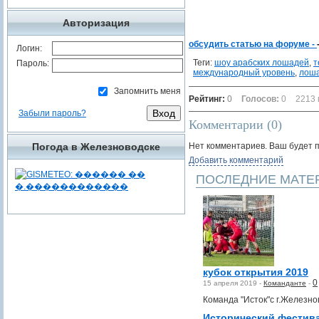
Авторизация
обсудить статью на форуме -
Логин:
Теги:
шоу арабских лошадей
,
т
Пароль:
международный уровень
,
лош
Запомнить меня
Рейтинг:
0
Голосов:
0
2213 
Забыли пароль?
Комментарии (
0
)
Погода в Железноводске
Нет комментариев. Ваш будет 
Добавить комментарий
ПОСЛЕДНИЕ МАТЕ
кубок открытия 2019
0
15 апреля 2019 -
Команданте
-
Команда "Исток"с г.Железно
Исторический фестив