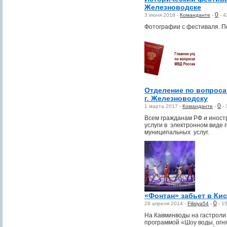
Железноводске
0
3 июня 2018 -
Команданте
-
-
4
Фотографии с фестиваля. П
Отделение по вопроса
г. Железноводску
0
1 марта 2017 -
Команданте
-
-
Всем гражданам РФ и инос
услуги в электронном виде 
муниципальных услуг.
«Фонтан» забьет в Ки
0
28 апреля 2014 -
Filisiya54
-
-
1
На Кавминводы на гастроли
программой «Шоу воды, огня