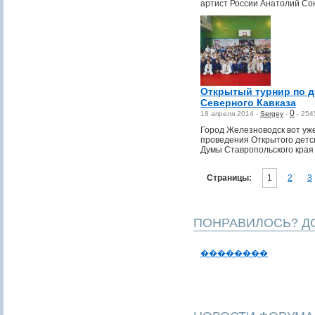
артист России Анатолий Со
Открытый турнир по 
Северного Кавказа
0
18 апреля 2014 -
Sergey
-
-
254
Город Железноводск вот уж
проведения Открытого детск
Думы Ставропольского края
Страницы:
1
2
3
ПОНРАВИЛОСЬ? ДО
��������