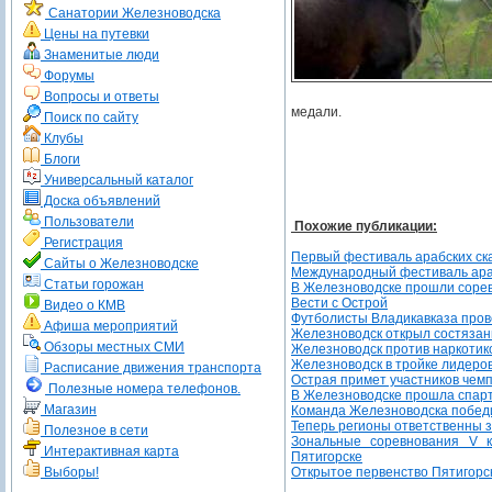
Санатории Железноводска
Цены на путевки
Знаменитые люди
Форумы
Вопросы и ответы
медали.
Поиск по сайту
Клубы
Блоги
Универсальный каталог
Доска объявлений
Пользователи
Похожие публикации:
Регистрация
Первый фестиваль арабских ск
Сайты о Железноводске
Международный фестиваль ара
Статьи горожан
В Железноводске прошли сорев
Вести с Острой
Видео о КМВ
Футболисты Владикавказа пров
Афиша мероприятий
Железноводск открыл состяза
Обзоры местных СМИ
Железноводск против наркотик
Железноводск в тройке лидеро
Расписание движения транспорта
Острая примет участников чем
Полезные номера телефонов.
В Железноводске прошла спарт
Магазин
Команда Железноводска победи
Теперь регионы ответственны 
Полезное в сети
Зональные соревнования V 
Интерактивная карта
Пятигорске
Выборы!
Открытое первенство Пятигорск