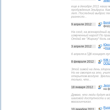
зем
еще в декабре 2011 наши 
пробуждения Эльбруса. Ка
лет. Последний выброс пе
разнесло...
Bors
9 апреля 2012
фор
На сход, на всенародный г
измученный народ! По пра
Отдай же "Жирику" боль за
Юро
3 апреля 2012
«
Нов
6 апреля в ГДК концерт лу
Kitti 
8 февраля 2012
ООШ
Этой зимой на день здоро
Но не смотря на это, учи
открытом воздухе. Зрелищ
только, что...
Jenn
18 января 2012
на ф
Думаю, что люди будут вс
шаговой доступности и а
магазинчиках.
Russ
10 декабря 2011