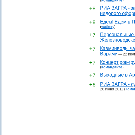
(
Команданте
)
+8
РИА ЗАГРА - за
недорого офор
+8
Едем! Едем в П
(
vadimry
)
+7
Персональные 
Железноводск
+7
Кавминводы ча
Варами
—
22 июл
+7
Концерт рок-гр
(
Команданте
)
+7
Выходные в Ар
+6
РИА ЗАГРА - лу
26 июня 2011
(
Кома