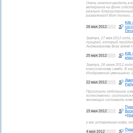
Очень хочется увидеть в 
ветеранов на фоне собст
реально благоустроенный 
развалюхах!! Вот только...
Kitti 
26 мая 2012
сост
Пяти
Завтра, 27 мая 2012 года
пузырей, который пройдет 
Анджиевскому Всех ждем! 
Kitti 
25 мая 2012
клас
Завтра, 26 июня 2012 год
классическому самбо. В го
Изображение уменьшено. 
Дмит
22 мая 2012
Part
Произошли небольшие изм
естественно: состоится м
желающих составить комп
Пуш
15 мая 2012
Воск
«
Нов
у вас устаревшая инфа, ко
Пуш
4 мая 2012