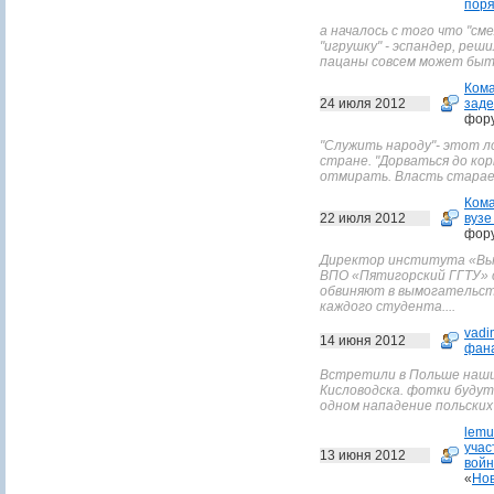
поря
а началось с того что "см
"игрушку" - эспандер, реш
пацаны совсем может быть
Ком
24 июля 2012
заде
фор
"Служить народу"- этот л
стране. "Дорваться до ко
отмирать. Власть старает
Ком
22 июля 2012
вузе
фор
Директор института «Вы
ВПО «Пятигорский ГГТУ» 
обвиняют в вымогательстве
каждого студента....
vadi
14 июня 2012
фана
Встретили в Польше наших
Кисловодска. фотки будут
одном нападение польских 
lemu
учас
13 июня 2012
войн
«
Нов