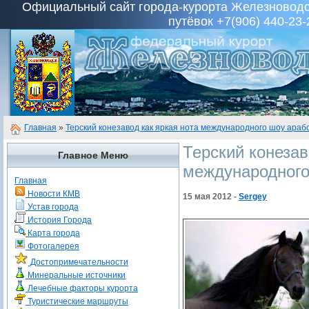
Официальный сайт города-курорта Железноводск
путёвок +7(906) 440-23-
Главная
»
Терский конезавод как яркая нота международного шоу араб
Терский конезав
Главное Меню
международного
Главная
Новости КМВ
15 мая 2012 -
Sergey
Устав города
История Города
Карта города
Фотогалерея
Достопримечательности
Минеральные источники
Лечебные факторы курорта
Туристические маршруты