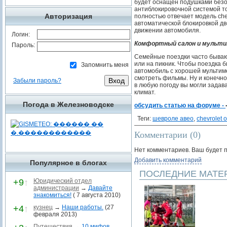
будет оснащен подушками безо
антиблокировочной системой т
Авторизация
полностью отвечает модель che
автоматической блокировкой дв
движении автомобиля.
Логин:
Комфортный салон и мульти
Пароль:
Семейные поездки часто бываю
или на пикник. Чтобы поездка 
Запомнить меня
автомобиль с хорошей мультим
смотреть фильмы. Ну и конечно
Забыли пароль?
в любую погоду вы могли задав
климат.
Погода в Железноводске
обсудить статью на форуме -
Теги:
шевроле авео
,
chevrolet 
Комментарии (
0
)
Нет комментариев. Ваш будет 
Добавить комментарий
Популярное в блогах
ПОСЛЕДНИЕ МАТЕ
+9
↑
Юридический отдел
администрации
→
Давайте
знакомиться!
( 7 августа 2010)
+4
↑
кузнец
→
Наши работы.
(27
февраля 2013)
Путешествия
→
10 мифов,