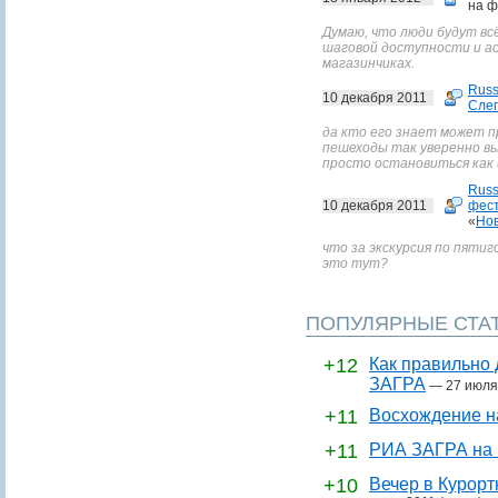
на ф
Думаю, что люди будут вс
шаговой доступности и а
магазинчиках.
Russ
10 декабря 2011
Сле
да кто его знает может пр
пешеходы так уверенно в
просто остановиться как 
Russ
10 декабря 2011
фест
«
Нов
что за экскурсия по пятиго
это тут?
ПОПУЛЯРНЫЕ СТА
+12
Как правильно 
ЗАГРА
—
27 июля
+11
Восхождение н
+11
РИА ЗАГРА на 
+10
Вечер в Курор