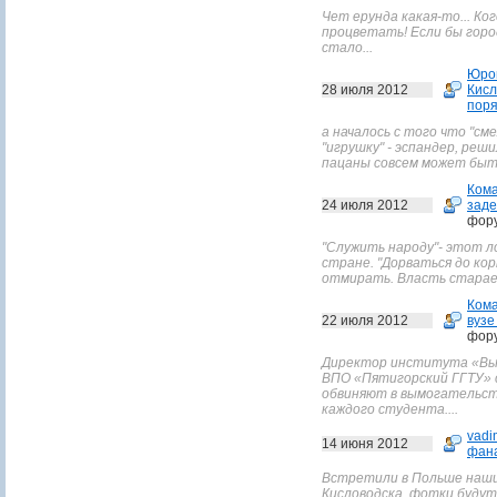
Чет ерунда какая-то... Ко
процветать! Если бы горо
стало...
Юро
28 июля 2012
Кисл
поря
а началось с того что "см
"игрушку" - эспандер, реш
пацаны совсем может быть
Ком
24 июля 2012
заде
фор
"Служить народу"- этот л
стране. "Дорваться до ко
отмирать. Власть старает
Ком
22 июля 2012
вузе
фор
Директор института «Вы
ВПО «Пятигорский ГГТУ» 
обвиняют в вымогательстве
каждого студента....
vadi
14 июня 2012
фана
Встретили в Польше наших
Кисловодска. фотки будут