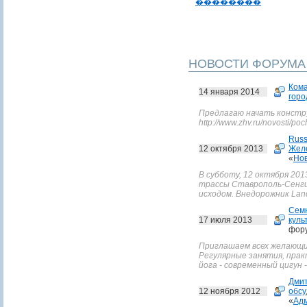
��������
НОВОСТИ ФОРУМА
Ком
14 января 2014
горо
Предлагаю начать констр
http://www.zhv.ru/novosti/p
Russ
12 октября 2013
Желе
«
Нов
В субботу, 12 октября 2013
трассы Ставрополь-Сенги
исходом. Внедорожник Land
Сем
17 июля 2013
куль
фор
Приглашаем всех желающих
Регулярные занятия, прак
йога - современный цигун -
Дмит
12 ноября 2012
обсу
«
Адм