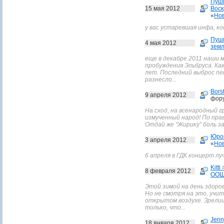
Пуш
15 мая 2012
Воск
«
Нов
у вас устаревшая инфа, ко
Пуш
4 мая 2012
зем
еще в декабре 2011 наши 
пробуждения Эльбруса. Ка
лет. Последний выброс пе
разнесло...
Bors
9 апреля 2012
фор
На сход, на всенародный г
измученный народ! По пра
Отдай же "Жирику" боль за
Юро
3 апреля 2012
«
Нов
6 апреля в ГДК концерт лу
Kitti 
8 февраля 2012
ООШ
Этой зимой на день здоро
Но не смотря на это, учи
открытом воздухе. Зрелищ
только, что...
Jenn
18 января 2012