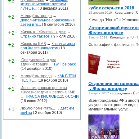
+3
↑
которые мешают русским
кубок открытия 2019
путеше...
( 3 декабря 2011)
0
15 апреля 2019 -
Команданте
-
+2
↑
Молодёжь города
→
Команда "Исток"с г.Железно
Дополнительное образование
детей в го...
( 8 сентября 2010)
Исторический фестив
+2
↑
Жизнь в г. Железноводске
→
Железноводске
Странно так всё!
( 9 июля 2010)
0
3 июня 2018 -
Команданте
-
-
4
+2
↑
Жизнь на КМВ
→
Казачьи игры
Фотографии с фестиваля. П
под Железноводском
(18
сентября 2011)
+2
↑
Юридический отдел
администрации
→
I will be back
(14 декабря 2010)
+2
↑
Молодёжь города
→
КАК В ТОЙ
ПЕСНЕ...
(19 ноября 2010)
Отделение по вопроса
+1
↑
Инвестиционные проекты
г. Железноводску
Железноводска и региона КМВ
0
1 марта 2017 -
Команданте
-
-
→
ТРАССА КИСЛОВОДСК-СОЧИ
Всем гражданам РФ и инос
(18 июня 2012)
услуги в электронном виде 
+1
↑
Люблю помечтать...
→
детские
муниципальных услуг.
ме4ты
( 2 ноября 2010)