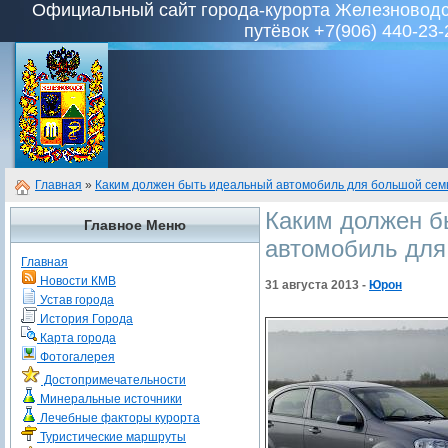
Официальный сайт города-курорта Железноводск
путёвок +7(906) 440-23-
Главная
»
Каким должен быть идеальный автомобиль для большой сем
Каким должен б
Главное Меню
автомобиль для
Главная
Новости КМВ
31 августа 2013 -
Юрон
Устав города
История Города
Карта города
Фотогалерея
Достопримечательности
Минеральные источники
Лечебные факторы курорта
Туристические маршруты