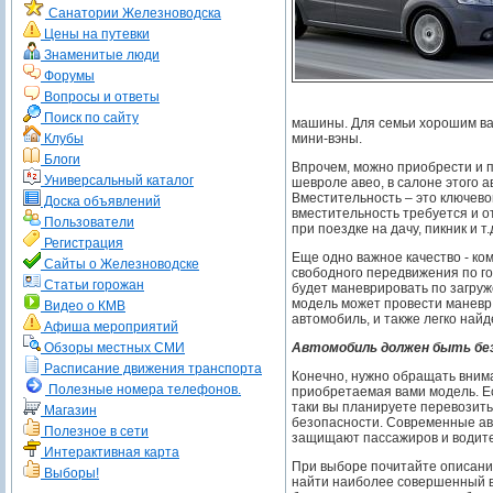
Санатории Железноводска
Цены на путевки
Знаменитые люди
Форумы
Вопросы и ответы
Поиск по сайту
машины. Для семьи хорошим ва
Клубы
мини-вэны.
Блоги
Впрочем, можно приобрести и п
Универсальный каталог
шевроле авео, в салоне этого 
Вместительность – это ключев
Доска объявлений
вместительность требуется и о
Пользователи
при поездке на дачу, пикник и т.
Регистрация
Еще одно важное качество - ко
Сайты о Железноводске
свободного передвижения по г
Статьи горожан
будет маневрировать по загруж
модель может провести маневр 
Видео о КМВ
автомобиль, и также легко найд
Афиша мероприятий
Обзоры местных СМИ
Автомобиль должен быть бе
Расписание движения транспорта
Конечно, нужно обращать внима
Полезные номера телефонов.
приобретаемая вами модель. Ес
таки вы планируете перевозить
Магазин
безопасности. Современные а
Полезное в сети
защищают пассажиров и водит
Интерактивная карта
При выборе почитайте описания
Выборы!
найти наиболее совершенный в