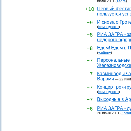
июля 2011
(
zagra
)
+10
Первый фестив
пользуется усп
+9
И снова о Грот
(
Команданте
)
+8
РИА ЗАГРА - за
недорого офор
+8
Едем! Едем в П
(
vadimry
)
+7
Персональные 
Железноводск
+7
Кавминводы ча
Варами
—
22 июл
+7
Концерт рок-гр
(
Команданте
)
+7
Выходные в Ар
+6
РИА ЗАГРА - лу
26 июня 2011
(
Кома