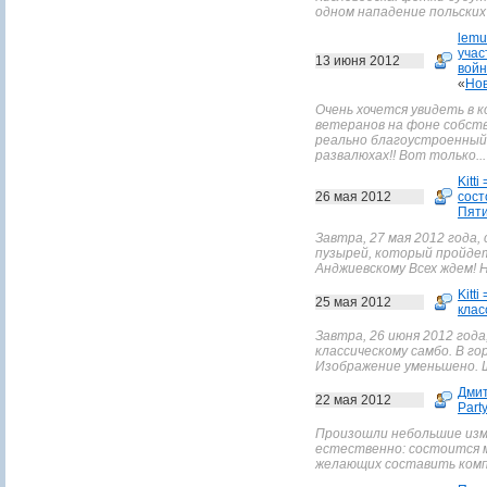
одном нападение польских 
lemu
учас
13 июня 2012
войн
«
Нов
Очень хочется увидеть в 
ветеранов на фоне собст
реально благоустроенный 
развалюхах!! Вот только...
Kitti 
26 мая 2012
сост
Пяти
Завтра, 27 мая 2012 года
пузырей, который пройдет 
Анджиевскому Всех ждем! 
Kitti 
25 мая 2012
клас
Завтра, 26 июня 2012 год
классическому самбо. В го
Изображение уменьшено. 
Дмит
22 мая 2012
Part
Произошли небольшие изм
естественно: состоится м
желающих составить комп