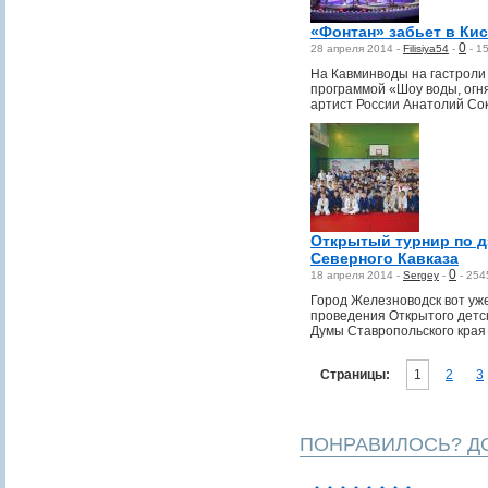
«Фонтан» забьет в Ки
0
28 апреля 2014 -
Filisiya54
-
-
1
На Кавминводы на гастроли
программой «Шоу воды, огня
артист России Анатолий Со
Открытый турнир по 
Северного Кавказа
0
18 апреля 2014 -
Sergey
-
-
254
Город Железноводск вот уж
проведения Открытого детск
Думы Ставропольского края
Страницы:
1
2
3
ПОНРАВИЛОСЬ? ДО