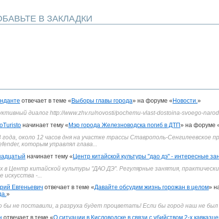
БАВЬТЕ В ЗАКЛАДКИ
нданте
отвечает в теме «
Выборы главы города
» на форуме «
Новости.
»
ивный диалог http://www.zhv.ru/novosti/pochemu-vlast-dostoina-svoego-narod
oTuristo
начинает тему «
Мэр города Железноводска погиб в ДТП
» на форуме 
3 года, около 12 часов дня на участке трассы Ставрополь-Сенгилеевское 
fender, которым управлял глава...
надцатый
начинает тему «
Центр китайской культуры "дао дэ" - интересные за
в Центр китайской культуры "ДАО ДЭ". Регулярные занятия, практические 
 искусства -...
рий Евгеньевич
отвечает в теме «
Давайте обсудим жизнь горожан в целом
» н
да.
»
го бы не поставили, а разруха будет процветать! Если бы город наш не был
н
отвечает в теме «
О ситуации в Кисловодске в связи с убийством 2-х кавказц