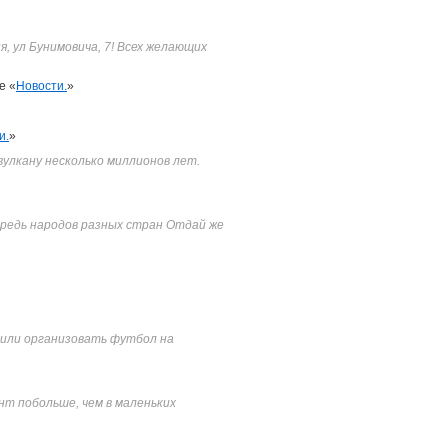
, ул Бунимовича, 7! Всех желающих
е «
Новости.
»
и.
»
вулкану несколько миллионов лет.
 средь народов разных стран Отдай же
ешили организовать футбол на
нт побольше, чем в маленьких