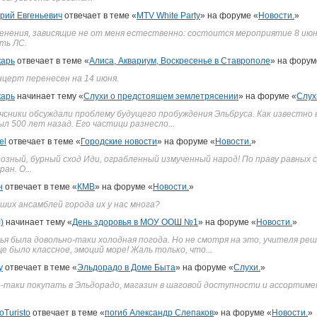
рий Евгеньевич
отвечает в теме «
MTV White Party
» на форуме «
Новости.
»
нения, зависящие не от меня естественно: состоится мероприятие 8 июня
ть ЛС.
арь
отвечает в теме «
Алиса, Аквариум, Воскресенье в Ставрополе
» на форум
нцерт перенесен на 14 июня.
арь
начинает тему «
Слухи о предстоящем землетрясении
» на форуме «
Слух
чсники обсуждали проблему будущего пробуждения Эльбруса. Как известно 
л 500 лет назад. Его частици разнесло...
el
отвечает в теме «
Городские новости
» на форуме «
Новости.
»
розный, бурный сход Иди, ограбленный измученный народ! По праву равных
ан. О...
н
отвечает в теме «
КМВ
» на форуме «
Новости.
»
чших ансамблей города их у нас многа?
=)
начинает тему «
День здоровья в МОУ ООШ №1
» на форуме «
Новости.
»
вья была довольно-таки холодная погода. Но не смотря на это, учителя р
 было классное, эмоций море! Жаль только, что...
y
отвечает в теме «
Эльдорадо в Доме Быта
» на форуме «
Слухи.
»
ё-таки покупать в Эльдорадо, магазин в шаговой доступности и ассортиме
oTuristo
отвечает в теме «
погиб Александр Слепаков
» на форуме «
Новости.
»