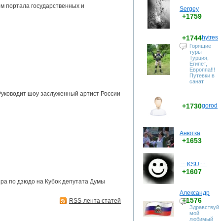
м портала государственных и
Sergey
+1759
+1744
hytres
Горящие
туры
Турция,
Египет,
Европпа!!!
Путевки в
санат
 Руководит шоу заслуженный артист России
+1730
gorod
Анютка
+1653
.::::KSU::::.
+1607
ира по дзюдо на Кубок депутата Думы
Александр
+1576
RSS-лента статей
Здравствуй
мой
любимый