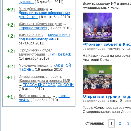
путеше...
( 3 декабря 2011)
Всем гражданам РФ и иност
муниципальных услуг.
+2
↑
Молодёжь города
→
Дополнительное образование
детей в го...
( 8 сентября 2010)
+2
↑
Жизнь в г. Железноводске
→
Странно так всё!
( 9 июля 2010)
+2
↑
Жизнь на КМВ
→
Казачьи игры
под Железноводском
(18
сентября 2011)
«Фонтан» забьет в Кис
0
28 апреля 2014 -
Filisiya54
-
-
15
+2
↑
Юридический отдел
администрации
→
I will be back
На Кавминводы на гастроли 
(14 декабря 2010)
Анатолий Сокол.
+2
↑
Молодёжь города
→
КАК В ТОЙ
ПЕСНЕ...
(19 ноября 2010)
+1
↑
Инвестиционные проекты
Железноводска и региона КМВ
→
ТРАССА КИСЛОВОДСК-СОЧИ
(18 июня 2012)
+1
↑
Люблю помечтать...
→
детские
Открытый турнир по д
ме4ты
( 2 ноября 2010)
0
18 апреля 2014 -
Sergey
-
-
254
Город Железноводск вот уже
Ставропольского края Игор
Страницы:
1
2
3