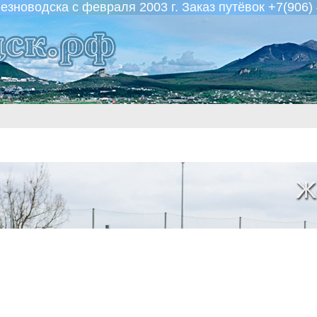
новодска с февраля 2003 г. Заказ путёвок +7(906) 