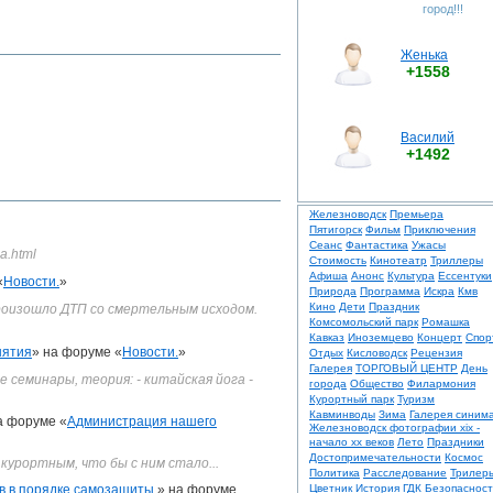
город!!!
Женька
+1558
Василий
+1492
Железноводск
Премьера
Пятигорск
Фильм
Приключения
Сеанс
Фантастика
Ужасы
a.html
Стоимость
Кинотеатр
Триллеры
Афиша
Анонс
Культура
Ессентуки
«
Новости.
»
Природа
Программа
Искра
Кмв
Кино
Дети
Праздник
произошло ДТП со смертельным исходом.
Комсомольский парк
Ромашка
Кавказ
Иноземцево
Концерт
Спор
нятия
» на форуме «
Новости.
»
Отдых
Кисловодск
Рецензия
Галерея
ТОРГОВЫЙ ЦЕНТР
День
семинары, теория: - китайская йога -
города
Общество
Филармония
Курортный парк
Туризм
Кавминводы
Зима
Галерея синим
а форуме «
Администрация нашего
Железноводск фотографии xix -
начало xx веков
Лето
Праздники
Достопримечательности
Космос
 курортным, что бы с ним стало...
Политика
Расследование
Трилер
ев в порядке самозащиты.
» на форуме
Цветник
История
ГДК
Безопасност