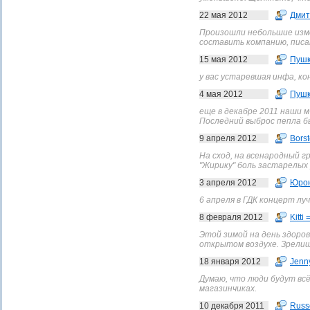
22 мая 2012
Дмит
Произошли небольшие изме
составить компанию, писа
15 мая 2012
Пушк
у вас устаревшая инфа, ко
4 мая 2012
Пушк
еще в декабре 2011 наши м
Последний выброс пепла бы
9 апреля 2012
Borst
На сход, на всенародный г
"Жирику" боль застарелых р
3 апреля 2012
Юро
6 апреля в ГДК концерт лу
8 февраля 2012
Kitti 
Этой зимой на день здоро
открытом воздухе. Зрелище
18 января 2012
Jenn
Думаю, что люди будут вс
магазинчиках.
10 декабря 2011
Russ