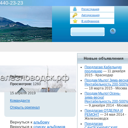
440-23-23
Регистрация
Авторизация
В избранное
Новые объявления
Предлагаю Кабельную
продукцию
— 11 декабря
2015 -
Краснодар
Рейтинг:
0
Продам Мыло! Зима-весна
Просмотров:
1260
Рентабельность 200-500%
— 18 марта 2015 -
Москва
15 апреля 2019
Продам Мыло! Осень-
зима-весна!
Команданте
Рентабельность 200-500%
— 9 декабря 2014 -
Москв
Открыть оригинал
Предлагаю ОТДЕЛКА И
РЕМОНТ
— 24 мая 2014 -
Железноводск
Вернуться к
альбому
Предлагаю
Вернуться к
списку альбомов
САНТЕХНИЧЕСКИЕ