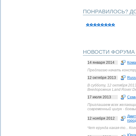
ПОНРАВИЛОСЬ? ДО
��������
НОВОСТИ ФОРУМА
14 января 2014
Кома
Предлагаю начать конструкт
12 октября 2013
Russ
В субботу, 12 октября 201
Внедорожник Land Rover De
17 июля 2013
Сем
Приглашаем всех желающих 
современный цигун - боевые
Дмит
12 ноября 2012
горо
Чет ерунда какая-то... Ко
Юро