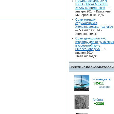
Предлагаю МАГАЗИН
ИКЕА ЛЕРУА МЕРЛЕН
ХОФФ в Лермонтове
— 9
января 2014 -
Кавказкие
Минеральные Воды
Сдам комнату
отдыхающим в
Железноводске, под ключ
— 5 января 2014 -
Железноводск
Сдам двухкомнатную
квартиру для отдыхающих
в курортной зоне
г.Железноводска
— 5
января 2014 -
Железноводск
Рейтинг пользователей
Команданте
+2411
наработе!
Алёнка
+2386