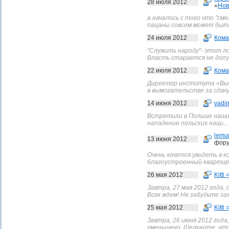
28 июля 2012
«
Нов
а началось с того что "сме
пацаны совсем может быть
24 июля 2012
Кома
"Служить народу"- этот л
Власть старается не допу
22 июля 2012
Кома
Директор института «Выс
в вымогательстве за сдачу 
14 июня 2012
vadi
Встретили в Польше наших
нападение польских наци...
lemu
13 июня 2012
фору
Очень хочется увидеть в 
благоустроенный квартиры 
26 мая 2012
Kitti 
Завтра, 27 мая 2012 года,
Всех ждем! Не забудьте за
25 мая 2012
Kitti 
Завтра, 26 июня 2012 года
уменьшено. Щелкните, что