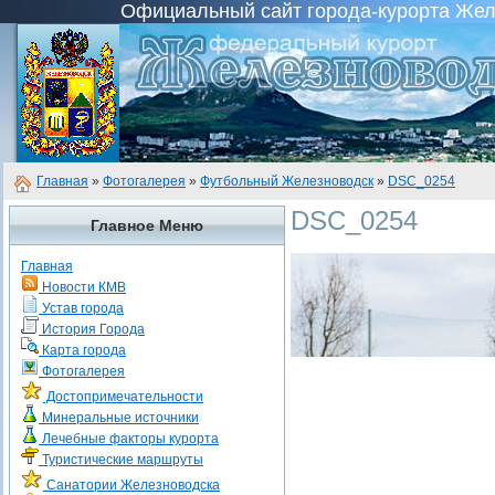
Официальный сайт города-курорта Желез
Главная
»
Фотогалерея
»
Футбольный Железноводск
»
DSC_0254
DSC_0254
Главное Меню
Главная
Новости КМВ
Устав города
История Города
Карта города
Фотогалерея
Достопримечательности
Минеральные источники
Лечебные факторы курорта
Туристические маршруты
Санатории Железноводска