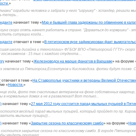
ости.
»
льчаки" ограбили человека и забрали у него "игрушку" - эспандер, решили м
 теперь...
нданте
начинает тему «
Мэр и бывший глава задержаны по обвинению в хала
озунг скоро опять начнет работать в стране. "Дорваться до кормушки" - 
стить ситуации когда...
нданте
отвечает в теме «
В пятигорском вузе зафиксирован факт вымогатель
шая школа дизайна и технологии» ФГБОУ ВПО «Пятигорский ГГТУ» скоро 
госэкзаменов - 15 тыс с каждого студента....
mry
начинает тему «
Железноводск на марше фанатов в Варшаве
» на форуме 
 земляков из Пятигорска,Ессентуков и Кисловодска. фотки будут позже. С
r
отвечает в теме «
На Ставрополье участники и ветераны Великой Отечестве
ме «
Новости.
»
конце года, фото тех счастливых ветеранов на фоне собственных квартир
в нормальных домах а не в развалюхах!! Вот только...
=)
начинает тему «
27 мая 2012 году состоится парад мыльных пузырей в Пятиг
 состоится весёлый парад мыльных пузырей, который пройдет по пр. Кирова
хватить мыльные пузыри))...
=)
начинает тему «
Закрытие сезона по классическому самбо
» на форуме «
Нов
, состоится закрытие сезона по классическому самбо. В городе Пятигорске
бы увидеть оригинал.