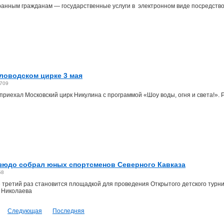
ранным гражданам — государственные услуги в электронном виде посредство
ловодском цирке 3 мая
709
приехал Московский цирк Никулина с программой «Шоу воды, огня и света!».
зюдо собрал юных спортсменов Северного Кавказа
58
 третий раз становится площадкой для проведения Открытого детского турн
я Николаева
Следующая
Последняя