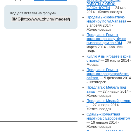
РАБОТЫ ЛЮБОЙ
СЛОЖНОСТИ
— 24 мая
2014 -
Железноводск
Код для вставки на форумы:
Продам 2-х комнатную
квартиру по ул.Чапаева
—
3 апреля 2014 -
Железноводск
Предлагаю Ремонт
компьютеров ноутбуков
вызов на дом по КВМ
— 2
марта 2014 -
Кав. Мин.
Воды
Куплю А вы играете в конт
страйк?
— 20 марта 2014 
Москва
Предлагаю Ремонт
компьютеров,разработка
сайтов.
— 5 февраля 2014
-
Пятигорск
Предлагаю Мебель под
заказ .
— 27 января 2014 -
Железноводск
Предлагаю Мелкий ремон
.
— 27 января 2014 -
Железноводск
Сдам 2-х комнатная
квартира с Евроремонтом
— 10 января 2014 -
Железноводск