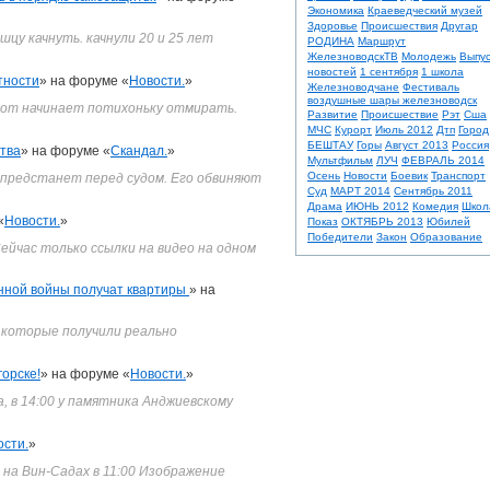
Экономика
Краеведческий музей
Здоровье
Происшествия
Другар
ышцу качнуть. качнули 20 и 25 лет
РОДИНА
Маршрут
ЖелезноводскТВ
Молодежь
Выпус
новостей
1 сентября
1 школа
тности
» на форуме «
Новости.
»
Железноводчане
Фестиваль
воздушные шары железноводск
этот начинает потихоньку отмирать.
Развитие
Происшествие
Рэт
Сша
МЧС
Курорт
Июль 2012
Дтп
Город
БЕШТАУ
Горы
Август 2013
Россия
ства
» на форуме «
Скандал.
»
Мультфильм
ЛУЧ
ФЕВРАЛЬ 2014
Осень
Новости
Боевик
Транспорт
предстанет перед судом. Его обвиняют
Суд
МАРТ 2014
Сентябрь 2011
Драма
ИЮНЬ 2012
Комедия
Школ
«
Новости.
»
Показ
ОКТЯБРЬ 2013
Юбилей
Победители
Закон
Образование
ейчас только ссылки на видео на одном
нной войны получат квартиры
» на
, которые получили реально
орске!
» на форуме «
Новости.
»
, в 14:00 у памятника Анджиевскому
ости.
»
 на Вин-Садах в 11:00 Изображение