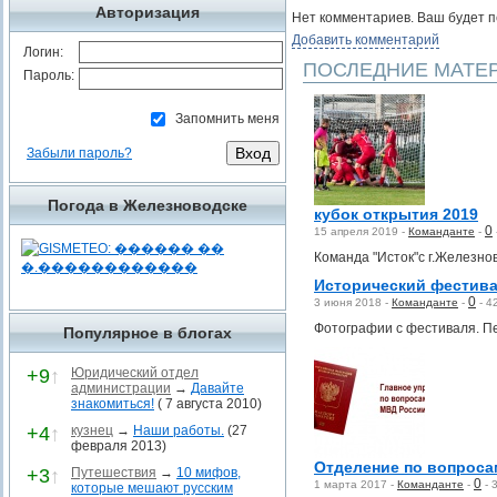
Авторизация
Нет комментариев. Ваш будет 
Добавить комментарий
Логин:
ПОСЛЕДНИЕ МАТЕ
Пароль:
Запомнить меня
Забыли пароль?
Погода в Железноводске
кубок открытия 2019
0
15 апреля 2019 -
Команданте
-
Команда "Исток"с г.Железно
Исторический фестива
0
3 июня 2018 -
Команданте
-
-
4
Фотографии с фестиваля. П
Популярное в блогах
+9
↑
Юридический отдел
администрации
→
Давайте
знакомиться!
( 7 августа 2010)
+4
↑
кузнец
→
Наши работы.
(27
февраля 2013)
Отделение по вопроса
+3
↑
Путешествия
→
10 мифов,
0
1 марта 2017 -
Команданте
-
-
которые мешают русским