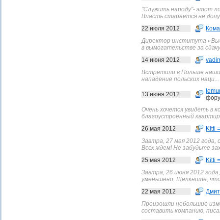
"Служить народу"- этот л
Власть старается не допу
22 июля 2012
Кома
Директор института «Выс
в вымогательстве за сдачу 
14 июня 2012
vadi
Встретили в Польше наших
нападение польских наци...
lemu
13 июня 2012
фору
Очень хочется увидеть в 
благоустроенный квартиры 
26 мая 2012
Kitti 
Завтра, 27 мая 2012 года,
Всех ждем! Не забудьте за
25 мая 2012
Kitti 
Завтра, 26 июня 2012 года
уменьшено. Щелкните, что
22 мая 2012
Дмит
Произошли небольшие изме
составить компанию, писа