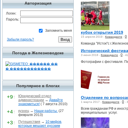
Авторизация
Логин:
Пароль:
Запомнить меня
кубок открытия 2019
0
15 апреля 2019 -
Команданте
-
Забыли пароль?
Команда "Исток"с г.Железно
Исторический фестива
Погода в Железноводске
0
3 июня 2018 -
Команданте
-
-
4
Фотографии с фестиваля. П
Популярное в блогах
+9
↑
Юридический отдел
Отделение по вопроса
администрации
→
Давайте
0
1 марта 2017 -
Команданте
-
-
знакомиться!
( 7 августа 2010)
Всем гражданам РФ и иност
+4
↑
кузнец
→
Наши работы.
(27
муниципальных услуг.
февраля 2013)
+3
↑
Путешествия
→
10 мифов,
которые мешают русским