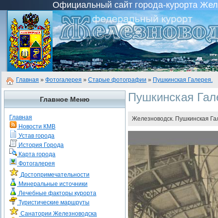
Официальный сайт города-курорта Желез
Главная
»
Фотогалерея
»
Старые фотографии
»
Пушкинская Галерея.
Пушкинская Гал
Главное Меню
Главная
Железноводск. Пушкинская Гал
Новости КМВ
Устав города
История Города
Карта города
Фотогалерея
Достопримечательности
Минеральные источники
Лечебные факторы курорта
Туристические маршруты
Санатории Железноводска