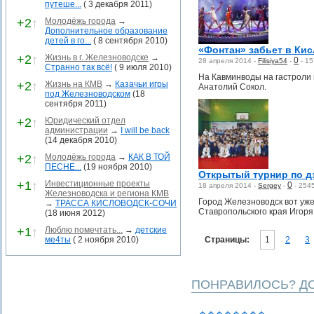
путеше...
( 3 декабря 2011)
+2
↑
Молодёжь города
→
Дополнительное образование
детей в го...
( 8 сентября 2010)
«Фонтан» забьет в Кис
+2
↑
Жизнь в г. Железноводске
→
0
28 апреля 2014 -
Filisiya54
-
-
15
Странно так всё!
( 9 июля 2010)
На Кавминводы на гастроли 
+2
↑
Жизнь на КМВ
→
Казачьи игры
Анатолий Сокол.
под Железноводском
(18
сентября 2011)
+2
↑
Юридический отдел
администрации
→
I will be back
(14 декабря 2010)
+2
↑
Молодёжь города
→
КАК В ТОЙ
ПЕСНЕ...
(19 ноября 2010)
Открытый турнир по д
+1
↑
Инвестиционные проекты
0
18 апреля 2014 -
Sergey
-
-
254
Железноводска и региона КМВ
Город Железноводск вот уже
→
ТРАССА КИСЛОВОДСК-СОЧИ
Ставропольского края Игор
(18 июня 2012)
+1
↑
Люблю помечтать...
→
детские
ме4ты
( 2 ноября 2010)
Страницы:
1
2
3
ПОНРАВИЛОСЬ? ДО