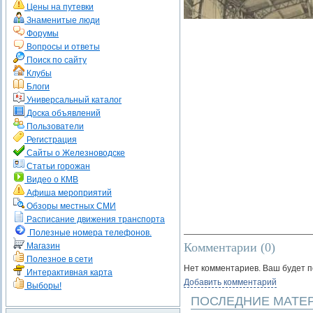
Цены на путевки
Знаменитые люди
Форумы
Вопросы и ответы
Поиск по сайту
Клубы
Блоги
Универсальный каталог
Доска объявлений
Пользователи
Регистрация
Сайты о Железноводске
Статьи горожан
Видео о КМВ
Афиша мероприятий
Обзоры местных СМИ
Расписание движения транспорта
Полезные номера телефонов.
Комментарии (
0
)
Магазин
Полезное в сети
Нет комментариев. Ваш будет 
Интерактивная карта
Добавить комментарий
Выборы!
ПОСЛЕДНИЕ МАТЕ