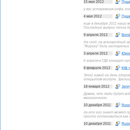
15 мая 2012
Пушк
у вас устаревшая инфа, ко
4 мая 2012
Пушк
еще в декабре 2011 наши м
Последний выброс пепла бы
9 апреля 2012
Borst
На сход, на всенародный г
"Жирику" боль застарелых р
3 апреля 2012
Юро
6 апреля в ГДК концерт лу
8 февраля 2012
Kitti 
Этой зимой на день здоро
открытом воздухе. Зрелище
18 января 2012
Jenn
Думаю, что люди будут вс
магазинчиках.
10 декабря 2011
Russ
да кто его знает может п
просто остановиться как 
10 декабря 2011
Russ