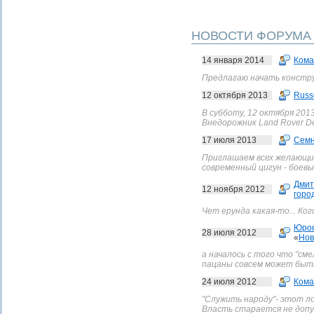
НОВОСТИ ФОРУМА
14 января 2014
Кома
Предлагаю начать конструкт
12 октября 2013
Russ
В субботу, 12 октября 201
Внедорожник Land Rover De
17 июля 2013
Сем
Приглашаем всех желающих 
современный цигун - боевые
Дмит
12 ноября 2012
горо
Чет ерунда какая-то... Ко
Юро
28 июля 2012
«
Нов
а началось с того что "сме
пацаны совсем может быть
24 июля 2012
Кома
"Служить народу"- этот л
Власть старается не допу