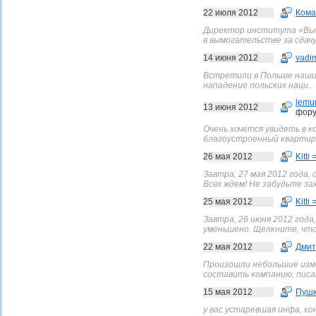
22 июля 2012
Кома
Директор института «Выс
в вымогательстве за сдачу 
14 июня 2012
vadi
Встретили в Польше наших
нападение польских наци...
lemu
13 июня 2012
фору
Очень хочется увидеть в 
благоустроенный квартиры 
26 мая 2012
Kitti 
Завтра, 27 мая 2012 года,
Всех ждем! Не забудьте за
25 мая 2012
Kitti 
Завтра, 26 июня 2012 года
уменьшено. Щелкните, что
22 мая 2012
Дмит
Произошли небольшие изме
составить компанию, писа
15 мая 2012
Пушк
у вас устаревшая инфа, ко