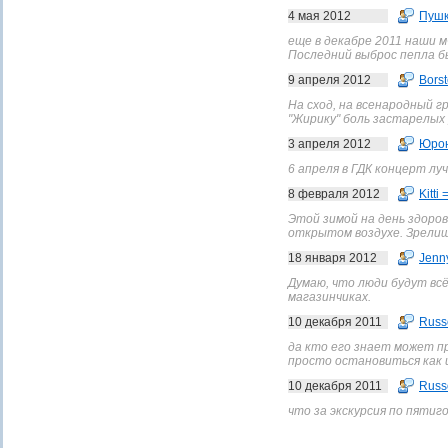
4 мая 2012
Пушк
еще в декабре 2011 наши м
Последний выброс пепла бы
9 апреля 2012
Borst
На сход, на всенародный г
"Жирику" боль застарелых р
3 апреля 2012
Юро
6 апреля в ГДК концерт лу
8 февраля 2012
Kitti 
Этой зимой на день здоро
открытом воздухе. Зрелище
18 января 2012
Jenn
Думаю, что люди будут вс
магазинчиках.
10 декабря 2011
Russ
да кто его знает может п
просто остановиться как 
10 декабря 2011
Russ
что за экскурсия по пятиго