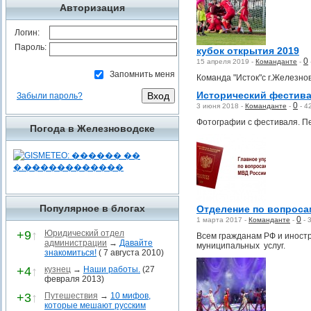
Авторизация
Логин:
Пароль:
кубок открытия 2019
0
15 апреля 2019 -
Команданте
-
Запомнить меня
Команда "Исток"с г.Железно
Исторический фестива
Забыли пароль?
0
3 июня 2018 -
Команданте
-
-
4
Фотографии с фестиваля. П
Погода в Железноводске
Популярное в блогах
Отделение по вопроса
0
1 марта 2017 -
Команданте
-
-
+9
↑
Юридический отдел
Всем гражданам РФ и иност
администрации
→
Давайте
муниципальных услуг.
знакомиться!
( 7 августа 2010)
+4
↑
кузнец
→
Наши работы.
(27
февраля 2013)
+3
↑
Путешествия
→
10 мифов,
которые мешают русским