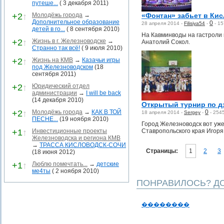
путеше...
( 3 декабря 2011)
+2
↑
Молодёжь города
→
«Фонтан» забьет в Кис
Дополнительное образование
0
28 апреля 2014 -
Filisiya54
-
-
15
детей в го...
( 8 сентября 2010)
На Кавминводы на гастроли 
+2
↑
Жизнь в г. Железноводске
→
Анатолий Сокол.
Странно так всё!
( 9 июля 2010)
+2
↑
Жизнь на КМВ
→
Казачьи игры
под Железноводском
(18
сентября 2011)
+2
↑
Юридический отдел
администрации
→
I will be back
(14 декабря 2010)
Открытый турнир по д
+2
↑
Молодёжь города
→
КАК В ТОЙ
0
18 апреля 2014 -
Sergey
-
-
254
ПЕСНЕ...
(19 ноября 2010)
Город Железноводск вот уже
+1
↑
Инвестиционные проекты
Ставропольского края Игор
Железноводска и региона КМВ
→
ТРАССА КИСЛОВОДСК-СОЧИ
Страницы:
1
2
3
(18 июня 2012)
+1
↑
Люблю помечтать...
→
детские
ме4ты
( 2 ноября 2010)
ПОНРАВИЛОСЬ? ДО
��������