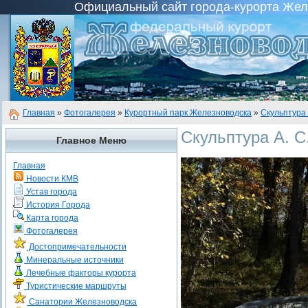
Официальный сайт города-курорта Желез
Главная
»
Фотогалерея
»
Курортный парк Железноводска
»
Скульптура 
Скульптура А. С
Главное Меню
Главная
Новости КМВ
Устав города
История Города
Карта города
Фотогалерея
Достопримечательности
Минеральные источники
Лечебные факторы курорта
Туристические маршруты
Санатории Железноводска