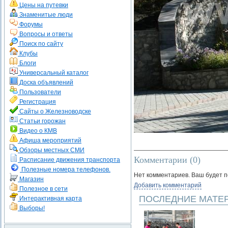
Цены на путевки
Знаменитые люди
Форумы
Вопросы и ответы
Поиск по сайту
Клубы
Блоги
Универсальный каталог
Доска объявлений
Пользователи
Регистрация
Сайты о Железноводске
Статьи горожан
Видео о КМВ
Афиша мероприятий
Обзоры местных СМИ
Комментарии (
0
)
Расписание движения транспорта
Полезные номера телефонов.
Нет комментариев. Ваш будет 
Магазин
Добавить комментарий
Полезное в сети
ПОСЛЕДНИЕ МАТЕ
Интерактивная карта
Выборы!