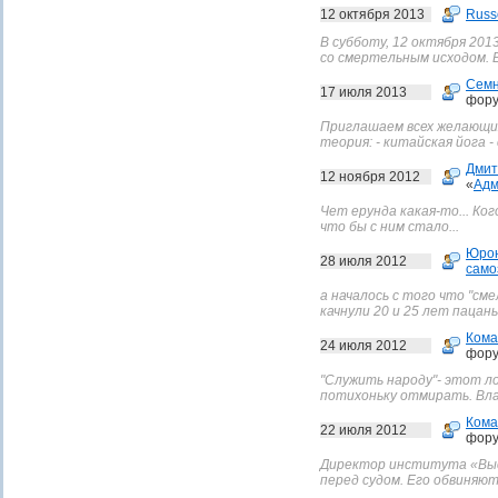
12 октября 2013
Russ
В субботу, 12 октября 201
со смертельным исходом. В
Сем
17 июля 2013
фору
Приглашаем всех желающих
теория: - китайская йога -
Дмит
12 ноября 2012
«
Адм
Чет ерунда какая-то... Ко
что бы с ним стало...
Юро
28 июля 2012
само
а началось с того что "сме
качнули 20 и 25 лет пацан
Кома
24 июля 2012
фору
"Служить народу"- этот л
потихоньку отмирать. Вла
Кома
22 июля 2012
фору
Директор института «Выс
перед судом. Его обвиняют