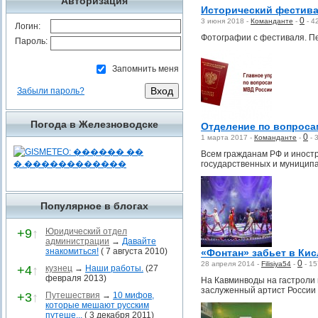
Авторизация
Исторический фестива
0
3 июня 2018 -
Команданте
-
-
4
Логин:
Фотографии с фестиваля. П
Пароль:
Запомнить меня
Забыли пароль?
Погода в Железноводске
Отделение по вопроса
0
1 марта 2017 -
Команданте
-
-
Всем гражданам РФ и иност
государственных и муниципа
Популярное в блогах
+9
↑
Юридический отдел
администрации
→
Давайте
знакомиться!
( 7 августа 2010)
«Фонтан» забьет в Кис
0
28 апреля 2014 -
Filisiya54
-
-
15
+4
↑
кузнец
→
Наши работы.
(27
февраля 2013)
На Кавминводы на гастроли 
заслуженный артист России
+3
↑
Путешествия
→
10 мифов,
которые мешают русским
путеше...
( 3 декабря 2011)