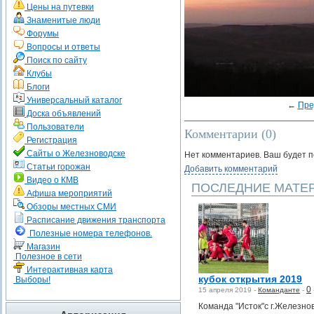
Цены на путевки
Знаменитые люди
Форумы
Вопросы и ответы
Поиск по сайту
Клубы
Блоги
Универсальный каталог
←
Пре
Доска объявлений
Пользователи
Комментарии (
0
)
Регистрация
Сайты о Железноводске
Нет комментариев. Ваш будет 
Статьи горожан
Добавить комментарий
Видео о КМВ
ПОСЛЕДНИЕ МАТЕ
Афиша мероприятий
Обзоры местных СМИ
Расписание движения транспорта
Полезные номера телефонов.
Магазин
Полезное в сети
Интерактивная карта
кубок открытия 2019
Выборы!
0
15 апреля 2019 -
Команданте
-
Команда "Исток"с г.Железно