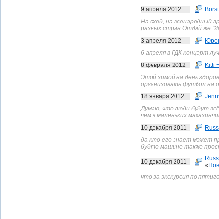
9 апреля 2012
Borst
На сход, на всенародный г
разных стран Отдай же "Жи
3 апреля 2012
Юро
6 апреля в ГДК концерт лу
8 февраля 2012
Kitti 
Этой зимой на день здоров
организовать футбол на от
18 января 2012
Jenn
Думаю, что люди будут вс
чем в маленьких магазинчи
10 декабря 2011
Russ
да кто его знает может пр
будто машине также прост
Russ
10 декабря 2011
«
Нов
что за экскурсия по пятиго