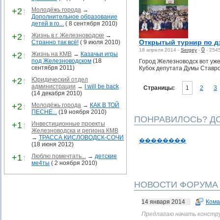
+2
↑
Молодёжь города
→
Дополнительное образование
детей в го...
( 8 сентября 2010)
+2
↑
Жизнь в г. Железноводске
→
Открытый турнир по д
Странно так всё!
( 9 июля 2010)
0
18 апреля 2014 -
Sergey
-
-
254
+2
↑
Жизнь на КМВ
→
Казачьи игры
под Железноводском
(18
Город Железноводск вот уже
сентября 2011)
Кубок депутата Думы Ставро
+2
↑
Юридический отдел
администрации
→
I will be back
Страницы:
1
2
3
(14 декабря 2010)
+2
↑
Молодёжь города
→
КАК В ТОЙ
ПЕСНЕ...
(19 ноября 2010)
ПОНРАВИЛОСЬ? ДО
+1
↑
Инвестиционные проекты
Железноводска и региона КМВ
→
ТРАССА КИСЛОВОДСК-СОЧИ
��������
(18 июня 2012)
+1
↑
Люблю помечтать...
→
детские
ме4ты
( 2 ноября 2010)
НОВОСТИ ФОРУМА
14 января 2014
Кома
Предлагаю начать конструкт