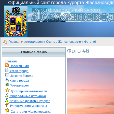
Официальный сайт города-курорта Железноводска
Главная
»
Фотогалерея
»
Осень в Железноводске
»
Фото #6
Фото #6
Главное Меню
Главная
Новости КМВ
Устав города
История Города
Карта города
Фотогалерея
Достопримечательности
Минеральные источники
Лечебные факторы курорта
Туристические маршруты
Санатории Железноводска