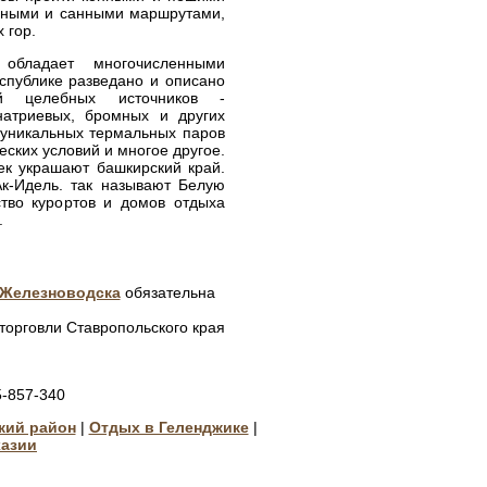
одными и санными маршрутами,
 гор.
 обладает многочисленными
спублике разведано и описано
й целебных источников -
натриевых, бромных и других
 уникальных термальных паров
еских условий и многое другое.
ек украшают башкирский край.
Ак-Идель. так называют Белую
тво курортов и домов отдыха
.
 Железноводска
обязательна
торговли Ставропольского края
-857-340
кий район
|
Отдых в Геленджике
|
хазии