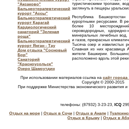
туристическими тропами, в
"Аксаково"
заглянуть в пещеры уральских
Бальнеотерапевтический
курорт "Ассы"
Республика Башкортостан
Бальнеотерапевтический
курортными ресурсами. В ре
курорт Карагай
более 10 месторождени
Кардиологический
сероводородных, хдоридно-
санаторий "Зеленая
минеральных лечебных вод,
роща"
и газов, прекрасных климатич
Бальнеотерапевтический
Тысяча озер и извилистых р
курорт Янган - Тау
Славная из них красавица 
Дом отдыха "Сосновый
жители Башкирии. Большинс
Бор"
расположено вдоль этой реки
Санаторий
"Красноусольск"
Озеро Шамсутдин
При использовании материалов ссылка на
сайт города
Copyright © 2000-2015
При поддержке Министерства экономического развития и 
телефоны: (87932) 3-23-23,
ICQ
295
Отдых на море
|
Отдых в Сочи
|
Отдых в Анапе
|
Туапсинс
Отдых в Крыму
|
Отдых в Аб