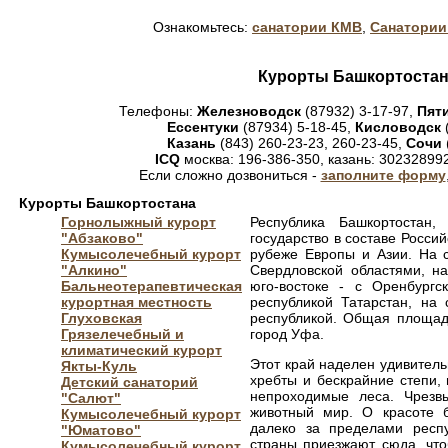
Ознакомьтесь:
санатории КМВ
,
Санатории
Курорты Башкортоста
Телефоны:
Железноводск
(87932) 3-17-97,
Пят
Ессентуки
(87934) 5-18-45,
Кисловодск
Казань
(843) 260-23-23, 260-23-45,
Сочи
ICQ
москва: 196-386-350, казань: 30232899
Если сложно дозвониться -
заполните форму
Курорты Башкортостана
Горнолыжный курорт
Республика Башкортостан,
"Абзаково"
государство в составе Росси
Кумысолечебный курорт
рубеже Европы и Азии. На 
"Алкино"
Свердловской областями, на
Бальнеотерапевтическая
юго-востоке - с Оренбургс
курортная местность
республикой Татарстан, на 
Глуховская
республикой. Общая площадь
Грязелечебный и
город Уфа.
климатический курорт
Этот край наделен удивител
Якты-Куль
хребты и бескрайние степи,
Детский санаторий
непроходимые леса. Чрезв
"Салют"
животный мир. О красоте 
Кумысолечебный курорт
далеко за пределами респ
"Юматово"
страны приезжают сюда, чт
Кумысолечебный курорт