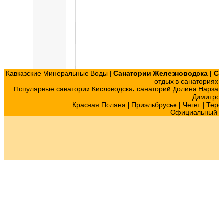
Кавказские Минеральные Воды
|
Санатории Железноводска
|
С
отдых в санатория
Популярные санатории Кисловодска
:
санаторий Долина Нарза
Димитр
Красная Поляна
|
Приэльбрусье
|
Чегет
|
Тер
Официальный с