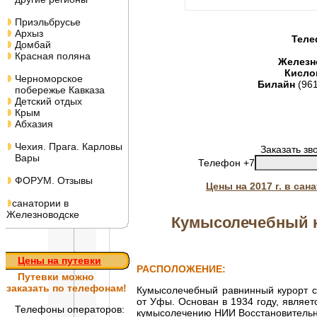
Приэльбрусье
Архыз
Теле
Домбай
Красная поляна
Железн
Кисло
Черноморское
Билайн
(96
побережье Кавказа
Детский отдых
Крым
Абхазия
Чехия. Прага. Карловы
Заказать зв
Вары
Телефон +7
ФОРУМ. Отзывы
Цены на 2017 г. в са
санатории в
Железноводске
Кумысолечебный 
Цены на путевки
РАСПОЛОЖЕНИЕ:
Путевки
можно
заказать по телефонам!
Кумысолечебный равнинный курорт ст
от Уфы. Основан в 1934 году, являе
Телефоны операторов:
кумысолечению НИИ Восстановительн