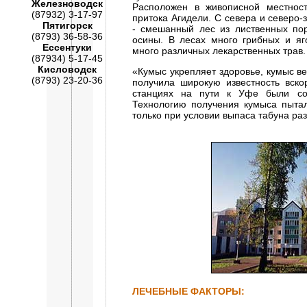
Железноводск
Расположен в живописной местнос
(87932) 3-17-97
притока Агидели. С севера и северо-
Пятигорск
- смешанный лес из лиственных пор
(8793) 36-58-36
осины. В лесах много грибных и яг
Ессентуки
много различных лекарственных трав.
(87934) 5-17-45
Кисловодск
«Кумыс укрепляет здоровье, кумыс ве
(8793) 23-20-36
получила широкую известность вско
станциях на пути к Уфе были соз
Технологию получения кумыса пытал
только при условии выпаса табуна ра
ЛЕЧЕБНЫЕ ФАКТОРЫ: