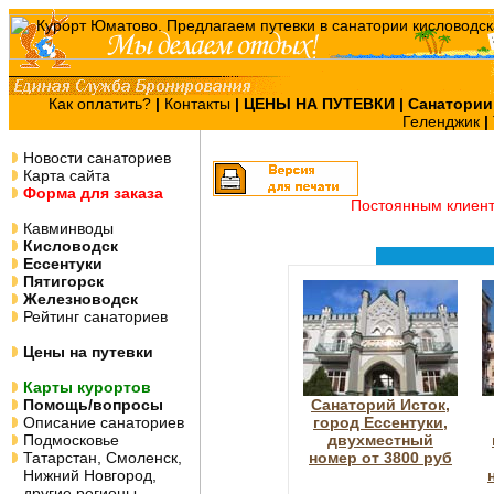
Как оплатить?
|
Контакты
|
ЦЕНЫ НА ПУТЕВКИ
| Санатории
Геленджик
|
Новости санаториев
Карта сайта
Форма для заказа
Постоянным клиен
Кавминводы
Кисловодск
Ессентуки
Пятигорск
Железноводск
Рейтинг санаториев
Цены на путевки
Карты курортов
Помощь/вопросы
Санаторий Исток,
Описание санаториев
город Ессентуки,
Подмосковье
двухместный
Татарстан, Смоленск,
номер от 3800 руб
Нижний Новгород,
другие регионы