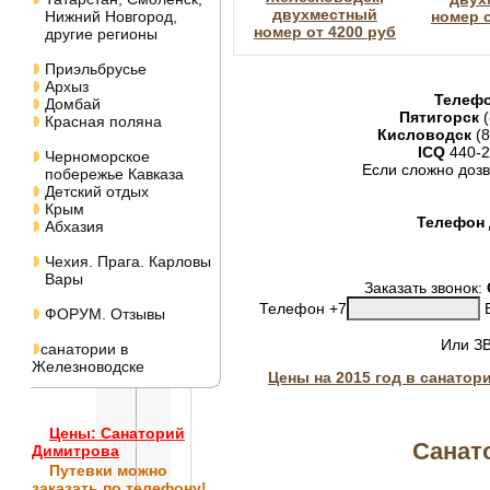
двухместный
Нижний Новгород,
номер о
номер от 4200 руб
другие регионы
Приэльбрусье
Архыз
Телефо
Домбай
Пятигорск
(
Красная поляна
Кисловодск
(8
ICQ
440-2
Черноморское
Если сложно дозв
побережье Кавказа
Детский отдых
Крым
Телефон 
Абхазия
Чехия. Прага. Карловы
Вары
Заказать звонок:
Телефон +7
В
ФОРУМ. Отзывы
Или З
санатории в
Железноводске
Цены на 2015 год в санатор
Цены: Санаторий
Санат
Димитрова
Путевки
можно
заказать по телефону!