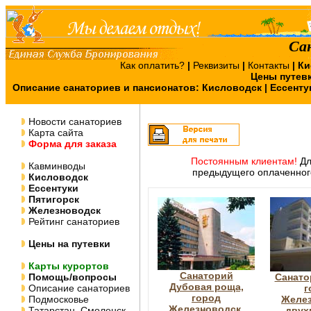
Са
Как оплатить?
|
Реквизиты
|
Контакты
|
Ки
Цены путев
Описание санаториев и пансионатов:
Кисловодск
|
Ессенту
Новости санаториев
Карта сайта
Форма для заказа
Постоянным клиентам!
Дл
Кавминводы
предыдущего оплаченног
Кисловодск
Ессентуки
Пятигорск
Железноводск
Рейтинг санаториев
Цены на путевки
Карты курортов
Санаторий
Помощь/вопросы
Санато
Дубовая роща,
Описание санаториев
г
город
Подмосковье
Желез
Железноводск,
Татарстан, Смоленск,
двух