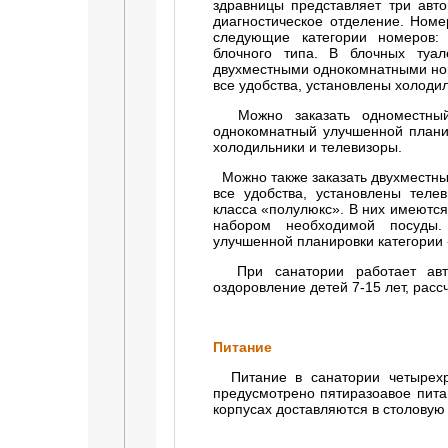
здравницы представляет три авт
диагностическое отделение. Номе
следующие категории номеров:
блочного типа. В блочных туа
двухместными однокомнатными ном
все удобства, установлены холоди
Можно заказать одноместный 
однокомнатный улучшенной планир
холодильники и телевизоры.
Можно также заказать двухместны
все удобства, установлены тел
класса «полулюкс». В них имеются 
набором необходимой посуды.
улучшенной планировки категории 
При санатории работает авто
оздоровление детей 7-15 лет, расс
Питание
Питание в санатории четырехра
предусмотрено пятиразоавое пит
корпусах доставляются в столовую