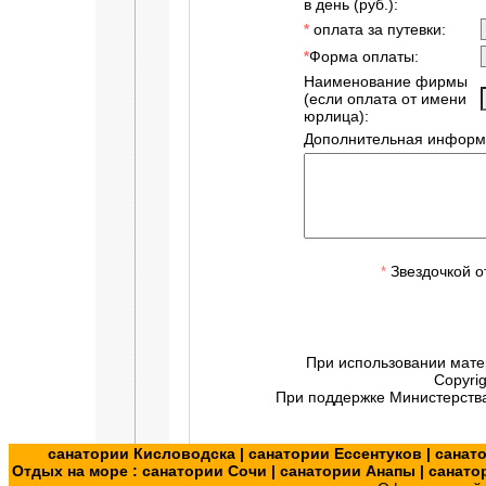
в день (руб.):
оплата за путевки:
*
Форма оплаты:
*
Наименование фирмы
(если оплата от имени
юрлица):
Дополнительная информ
Звездочкой о
*
При использовании мате
Copyri
При поддержке Министерства
санатории Кисловодска
|
санатории Ессентуков
|
санат
Отдых на море :
санатории Сочи
|
санатории Анапы
|
санато