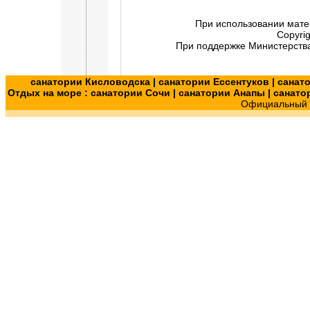
При использовании мате
Copyri
При поддержке Министерства
санатории Кисловодска
|
санатории Ессентуков
|
санат
Отдых на море :
санатории Сочи
|
санатории Анапы
|
санато
Официальный с