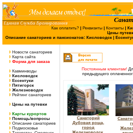
Санат
Как оплатить?
|
Реквизиты
|
Контакты
|
Ки
Цены путев
Описание санаториев и пансионатов:
Кисловодск
|
Ессенту
Новости санаториев
Карта сайта
Форма для заказа
Постоянным клиентам!
Дл
Кавминводы
предыдущего оплаченног
Кисловодск
Ессентуки
Пятигорск
Железноводск
Рейтинг санаториев
Цены на путевки
Карты курортов
Санаторий
Помощь/вопросы
Санато
Дубовая роща,
Описание санаториев
г
город
Подмосковье
Желез
Железноводск,
Татарстан, Смоленск,
двух