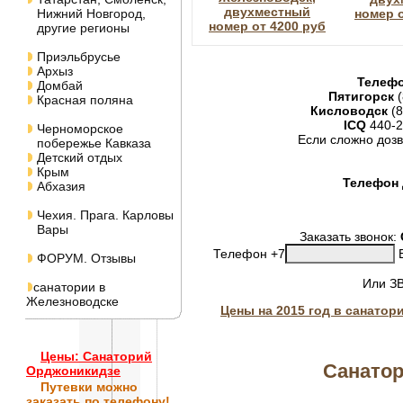
двухместный
Нижний Новгород,
номер о
номер от 4200 руб
другие регионы
Приэльбрусье
Архыз
Телефо
Домбай
Пятигорск
(
Красная поляна
Кисловодск
(8
ICQ
440-2
Черноморское
Если сложно дозв
побережье Кавказа
Детский отдых
Крым
Телефон 
Абхазия
Чехия. Прага. Карловы
Вары
Заказать звонок:
Телефон +7
В
ФОРУМ. Отзывы
Или З
санатории в
Железноводске
Цены на 2015 год в санатор
Цены: Санаторий
Санатор
Орджоникидзе
Путевки
можно
заказать по телефону!