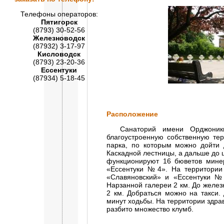
Телефоны операторов:
Пятигорск
(8793) 30-52-56
Железноводск
(87932) 3-17-97
Кисловодск
(8793) 23-20-36
Ессентуки
(87934) 5-18-45
Расположение
Санаторий имени Орджоникид
благоустроенную собственную тер
парка, по которым можно дойти 
Каскадной лестницы, а дальше до ц
функционируют 16 бюветов минер
«Ессентуки №4». На территории
«Славяновский» и «Ессентуки №
Нарзанной галереи 2 км. До желе
2 км. Добраться можно на такси.
минут ходьбы. На территории здра
разбито множество клумб.