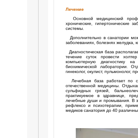
Лечение
Основной медицинский профил
хронические, гипертонические з
системы.
Дополнительно в санатории можн
заболеваниях, болезнях желудка, к
Диагностическая база располага
течение суток провести холте
компьютерную диагностику на
биохимической лаборатории. От
гинеколог, окулист, пульмонолог, п
Лечебная база работает по со
отечественной медицины. Отдыха
сульфидных грязей, бальнеол
практикуемое в здравнице, пре
лечебные души и промывания. В з
рефлексо и психотерапии, прим
медиков санатория до 40 различны