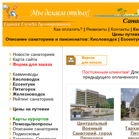
Сана
Как оплатить?
|
Реквизиты
|
Контакты
|
Ки
Цены путев
Описание санаториев и пансионатов:
Кисловодск
|
Ессенту
Новости санаториев
Карта сайта
Форма для заказа
Постоянным клиентам!
Для 
Кавминводы
предыдущего оплаченного 
Кисловодск
Ессентуки
Пятигорск
Железноводск
Рейтинг санаториев
Цены на путевки
Карты курортов
Центральный
Сан
Помощь/вопросы
Военный
Тарха
Описание санаториев
Санаторий, город
Пят
Подмосковье
Пятигорск,
двух
Татарстан, Смоленск,