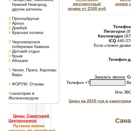
двухместный
номер о
Нижний Новгород,
номер от 2100 руб
другие регионы
Приэльбрусье
Архыз
Телефон
Домбай
Пятигорск
(8
Красная поляна
Кисловодск
(87
ICQ
440-27
Черноморское
Если сложно дозво
побережье Кавказа
Детский отдых
Крым
Телефон дл
Абхазия
Чехия. Прага. Карловы
Вары
Заказать звонок:
С
Телефон +7
Ва
ФОРУМ. Отзывы
Или ЗВ
санатории в
Железноводске
Цены на 2015 год в санатори
Цены: Санаторий
Сана
Центросоюза
Путевки
можно
заказать по телефону!