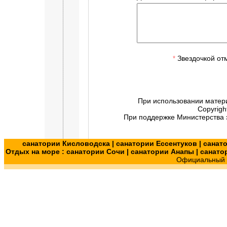
Звездочкой от
*
При использовании матер
Copyrigh
При поддержке Министерства э
санатории Кисловодска
|
санатории Ессентуков
|
санат
Отдых на море :
санатории Сочи
|
санатории Анапы
|
санато
Официальный с