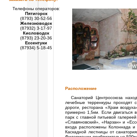
Телефоны операторов:
Пятигорск
(8793) 30-52-56
Железноводск
(87932) 3-17-97
Кисловодск
(8793) 23-20-36
Ессентуки
(87934) 5-18-45
Расположение
Санаторий Центросоюза находит
лечебные терренкуры проходят 
дороги, ресторана «Храм воздуха
примерно 1,5км. Если двигаться 
парк с главной питьевой галерее
«Славяновский», «Нарзан» и «Есс
входа расположены Колоннада и 
Каскадной лестницы от санатори
Филармонии приблизительно 500м, 