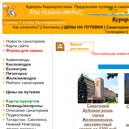
Куро
Как оплатить?
|
Контакты
|
ЦЕНЫ НА ПУТЕВКИ
| Санатории
Геленджик
|
Новости санаториев
Карта сайта
Форма для заказа
Постоянным клиен
Кавминводы
Кисловодск
Ессентуки
Пятигорск
Железноводск
Рейтинг санаториев
Цены на путевки
Карты курортов
Помощь/вопросы
Санаторий
С
Описание санаториев
Дубовая роща,
Подмосковье
город
Татарстан, Смоленск,
Железноводск,
Нижний Новгород,
двухместный
н
другие регионы
номер от 4200 руб