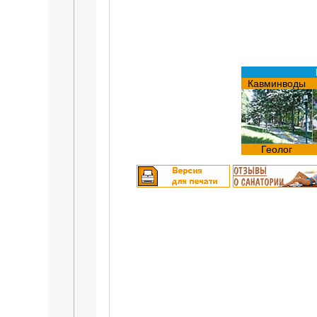
Кавминводы
Геолог