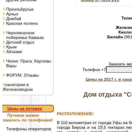
Приэльбрусье
Архыз
Теле
Домбай
Красная поляна
Железн
Кисло
Черноморское
Билайн
(96
побережье Кавказа
Детский отдых
Крым
Абхазия
Чехия. Прага. Карловы
Заказать зв
Вары
Телефон +7
ФОРУМ. Отзывы
Цены на 2017 г. в са
санатории в
Железноводске
Дом отдыха "
Цены на путевки
РАСПОЛОЖЕНИЕ:
Путевки
можно
заказать по телефонам!
В 110 километрах от города Уфы на б
города Бирска и на 19,5 гектарах ле
Телефоны операторов: