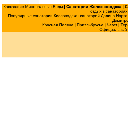
Кавказские Минеральные Воды
|
Санатории Железноводска
|
С
отдых в санатория
Популярные санатории Кисловодска
:
санаторий Долина Нарза
Димитр
Красная Поляна
|
Приэльбрусье
|
Чегет
|
Тер
Официальный с