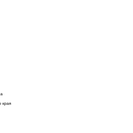
на
о края