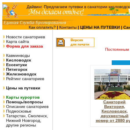
Как оплатить?
|
Контакты
|
ЦЕНЫ НА ПУТЕВКИ
| Са
Новости санаториев
Карта сайта
Форма для заказа
Постоянным 
Кавминводы
Кисловодск
Ессентуки
Пятигорск
Железноводск
Рейтинг санаториев
Цены на путевки
Карты курортов
Помощь/вопросы
Санаторий
Описание санаториев
Виктория,
Подмосковье
Кисловодск,
Татарстан, Смоленск,
двухместный
Нижний Новгород,
номер от 2880 р
другие регионы