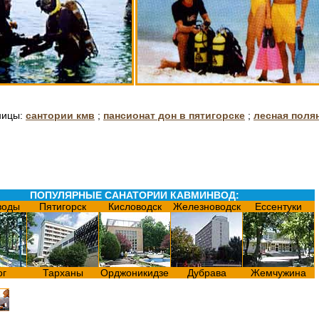
ницы:
сантории кмв
;
пансионат дон в пятигорске
;
лесная поля
ПОПУЛЯРНЫЕ САНАТОРИИ КАВМИНВОД:
воды
Пятигорск
Кисловодск
Железноводск
Ессентуки
ог
Тарханы
Орджоникидзе
Дубрава
Жемчужина