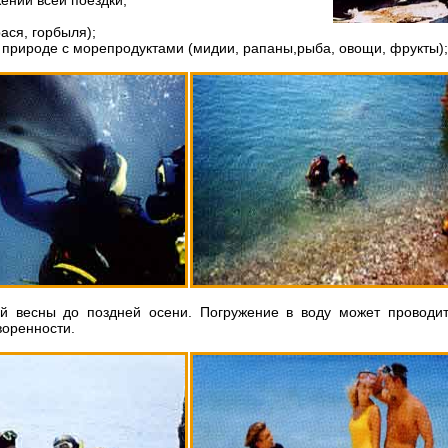
ении всей поездки;
ася, горбыля);
а природе с морепродуктами (мидии, рапаны,рыба, овощи, фрукты);
й весны до поздней осени. Погружение в воду может проводит
воренности.