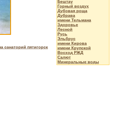
Бештау
Горный воздух
Дубовая роща
Дубрава
имени Тельмана
Здоровье
Лесной
Русь
Эльбрус
имени Кирова
на санаторий пятигорск
имени Крупской
Восход РЖД
Салют
Минеральные воды