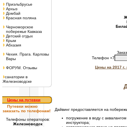
Приэльбрусье
Архыз
Домбай
Ж
Красная поляна
Била
Черноморское
побережье Кавказа
Детский отдых
Крым
Абхазия
Заказ
Чехия. Прага. Карловы
Телефон +7
Вары
Цены на 2017 г
ФОРУМ. Отзывы
санатории в
Железноводске
Цены на путевки
Путевки
можно
Дайвинг предоставляется на побережь
заказать по телефонам!
погружение в воду с аквалангом
Телефоны операторов:
инструктора;
Железноводск