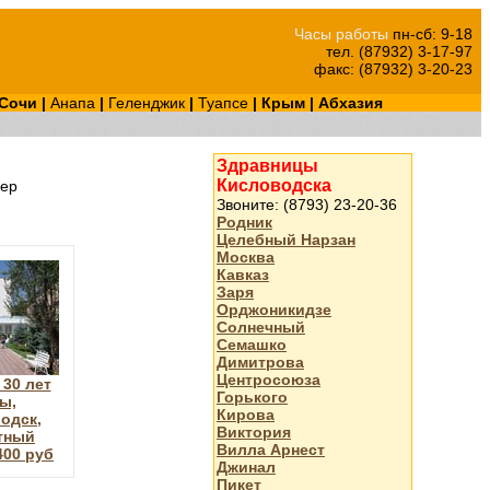
Часы работы
пн-сб: 9-18
тел. (87932) 3-17-97
факс: (87932) 3-20-23
Сочи
|
Анапа
|
Геленджик
|
Туапсе
|
Крым
|
Абхазия
Здравницы
Кисловодска
ер
Звоните: (8793) 23-20-36
Родник
Целебный Нарзан
Москва
Кавказ
Заря
Орджоникидзе
Солнечный
Семашко
Димитрова
Центросоюза
30 лет
Горького
ы,
Кирова
одск,
Виктория
тный
Вилла Арнест
400 руб
Джинал
Пикет