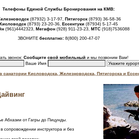
Телефоны Единой Службы Бронирования на КМВ:
елезноводск
(87932) 3-17-97,
Пятигорск
(8793) 36-58-36
Кисловодск
(8793) 23-20-36,
Ессентуки
(87934) 5-17-45
йн
(961)4442323,
Мегафон
(928) 911-23-23,
МТС
(918)7536088
ЗВОНИТЕ
бесплатно:
8(800) 200-47-07
ать звонок:
Сообщите свой мобильный
и мы позвоним Вам!
Ваше Имя
. в санатории Кисловодска, Железноводска, Пятигорска и Ессе
Дайвинг
е Абхазии от Гагры до Пицунды.
 в сопровождении инструктора и без