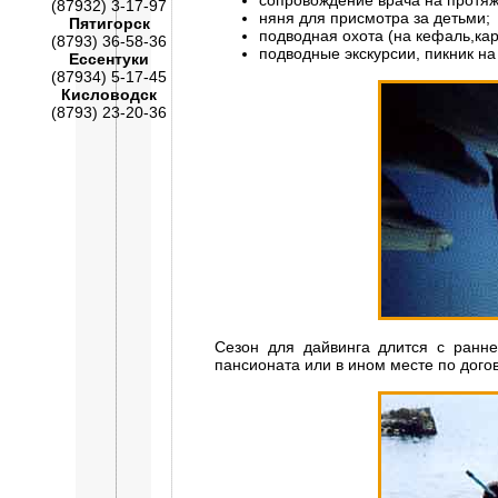
сопровождение врача на протяж
(87932) 3-17-97
няня для присмотра за детьми;
Пятигорск
подводная охота (на кефаль,кар
(8793) 36-58-36
подводные экскурсии, пикник н
Ессентуки
(87934) 5-17-45
Кисловодск
(8793) 23-20-36
Сезон для дайвинга длится с ранне
пансионата или в ином месте по дого