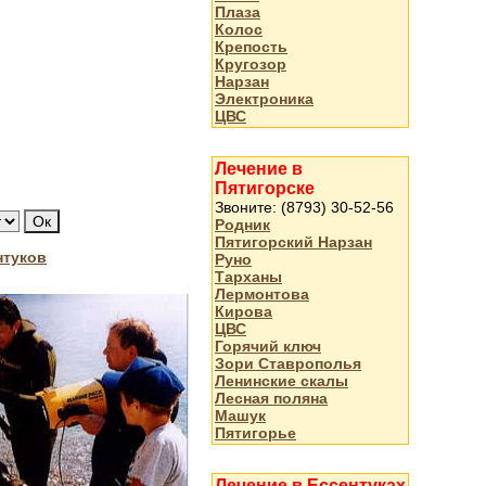
Плаза
Колос
Крепость
Кругозор
Нарзан
Электроника
ЦВС
Лечение в
Пятигорске
Звоните: (8793) 30-52-56
Родник
Пятигорский Нарзан
нтуков
Руно
Тарханы
Лермонтова
Кирова
ЦВС
Горячий ключ
Зори Ставрополья
Ленинские скалы
Лесная поляна
Машук
Пятигорье
Лечение в Ессентуках