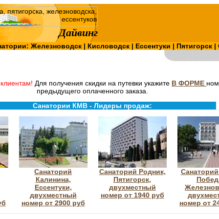
Дайвинг
натории:
Железноводск
|
Кисловодск
|
Ессентуки
|
Пятигорск
|
клиентам!
Для получения скидки на путевки укажите
В ФОРМЕ
ном
предыдущего оплаченного заказа.
Санатории КМВ - Лидеры продаж:
Санаторий
Санаторий Родник,
Санаторий 
Калинина,
Пятигорск,
Побед
Ессентуки,
двухместный
Железнов
двухместный
номер от 1940 руб
двухмес
уб
номер от 2900 руб
номер от 2