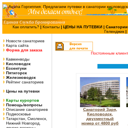
Как оплатить?
|
Контакты
|
ЦЕНЫ НА ПУТЕВКИ
| Санатории
Геленджик
|
Новости санаториев
Карта сайта
Форма для заказа
Постоянным клиен
Кавминводы
Кисловодск
Ессентуки
Пятигорск
Железноводск
Рейтинг санаториев
Цены на путевки
Карты курортов
Помощь/вопросы
Описание санаториев
Санаторий Заря,
Подмосковье
Кисловодск,
Татарстан, Смоленск,
двухместный
Нижний Новгород,
номер от 4800 руб
другие регионы