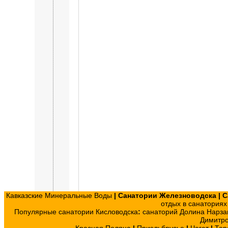
Кавказские Минеральные Воды
|
Санатории Железноводска
|
С
отдых в санатория
Популярные санатории Кисловодска
:
санаторий Долина Нарза
Димитр