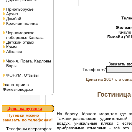
Приэльбрусье
Архыз
Теле
Домбай
Красная поляна
Железн
Кисло
Черноморское
Билайн
(96
побережье Кавказа
Детский отдых
Крым
Абхазия
Чехия. Прага. Карловы
Заказать зв
Вары
Телефон +7
ФОРУМ. Отзывы
Цены на 2017 г. в са
санатории в
Железноводске
Гостиница
Цены на путевки
На берегу Чёрного моря,там где в
Путевки
можно
Тамани,расположен удивительный 
заказать по телефонам!
воздух, уникальные пляжи с ест
прибрежными отмелями - всё это 
Телефоны операторов: