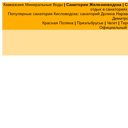
Кавказские Минеральные Воды
|
Санатории Железноводска
|
С
отдых в санатория
Популярные санатории Кисловодска
:
санаторий Долина Нарза
Димитр
Красная Поляна
|
Приэльбрусье
|
Чегет
|
Тер
Официальный с