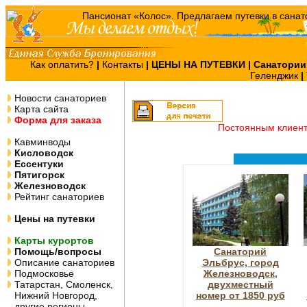
Как оплатить?
|
Контакты
|
ЦЕНЫ НА ПУТЕВКИ
| Санатории
Геленджик
|
Новости санаториев
Карта сайта
Форма для заказа
Постоянным клиен
Кавминводы
Кисловодск
Ессентуки
Пятигорск
Железноводск
Рейтинг санаториев
Цены на путевки
Карты курортов
Помощь/вопросы
Санаторий
Описание санаториев
Эльбрус, город
Подмосковье
Железноводск,
Татарстан, Смоленск,
двухместный
Нижний Новгород,
номер от 1850 руб
другие регионы