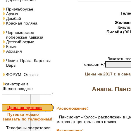
Приэльбрусье
Теле
Архыз
Домбай
Железн
Красная поляна
Кисло
Билайн
(96
Черноморское
побережье Кавказа
Детский отдых
Крым
Абхазия
Заказать зв
Чехия. Прага. Карловы
Телефон +7
Вары
Цены на 2017 г. в са
ФОРУМ. Отзывы
санатории в
Анапа. Панс
Железноводске
Цены на путевки
Расположение:
Путевки
можно
Пансионат «Колос» расположен в цен
заказать по телефонам!
метрах от центрального пляжа.
Телефоны операторов:
Размещение: