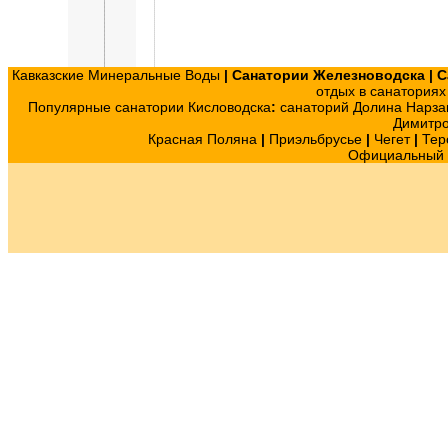
Кавказские Минеральные Воды
|
Санатории Железноводска
|
С
отдых в санатория
Популярные санатории Кисловодска
:
санаторий Долина Нарза
Димитр
Красная Поляна
|
Приэльбрусье
|
Чегет
|
Тер
Официальный с