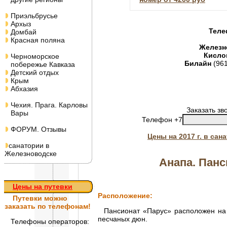
Приэльбрусье
Архыз
Теле
Домбай
Красная поляна
Железн
Кисло
Черноморское
Билайн
(96
побережье Кавказа
Детский отдых
Крым
Абхазия
Чехия. Прага. Карловы
Заказать зв
Вары
Телефон +7
ФОРУМ. Отзывы
Цены на 2017 г. в са
санатории в
Железноводске
Анапа. Панс
Цены на путевки
Расположение:
Путевки
можно
заказать по телефонам!
Пансионат «Парус» расположен на 
песчаных дюн.
Телефоны операторов: