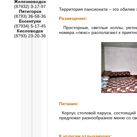
Железноводск
(87932) 3-17-97
Территория пансионата – это обилие 
Пятигорск
(8793) 36-58-36
Размещение:
Ессентуки
(87934) 5-17-45
Просторные, светлые холлы, уютны
Кисловодск
номера «люкс» располагают к приятн
(8793) 23-20-36
Питание:
Корпус столовой паруса, состоящий 
предложат разнообразное меню со с
К услугам отдыхающих: