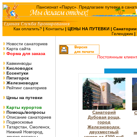
Как оплатить?
|
Контакты
|
ЦЕНЫ НА ПУТЕВКИ
| Санатории
Геленджик
|
Новости санаториев
Карта сайта
Форма для заказа
Постоянным клиен
Кавминводы
Кисловодск
Ессентуки
Пятигорск
Железноводск
Рейтинг санаториев
Цены на путевки
Карты курортов
Помощь/вопросы
Санаторий
С
Описание санаториев
Дубовая роща,
Подмосковье
город
Татарстан, Смоленск,
Железноводск,
Нижний Новгород,
двухместный
н
другие регионы
номер от 4200 руб