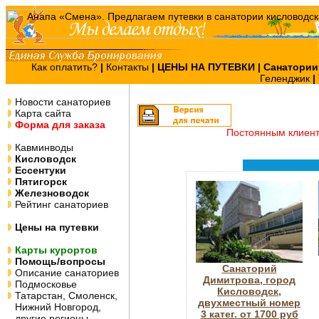
Как оплатить?
|
Контакты
|
ЦЕНЫ НА ПУТЕВКИ
| Санатории
Геленджик
|
Новости санаториев
Карта сайта
Форма для заказа
Постоянным клиен
Кавминводы
Кисловодск
Ессентуки
Пятигорск
Железноводск
Рейтинг санаториев
Цены на путевки
Карты курортов
Помощь/вопросы
Санаторий
Описание санаториев
Димитрова, город
Подмосковье
Кисловодск,
Татарстан, Смоленск,
двухместный номер
Нижний Новгород,
3 катег. от 1700 руб
другие регионы