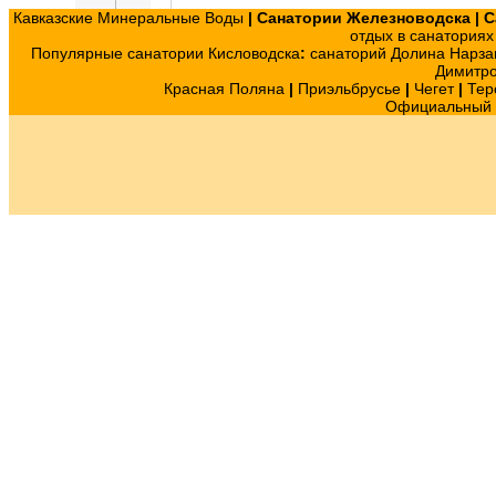
Кавказские Минеральные Воды
|
Санатории Железноводска
|
С
отдых в санатория
Популярные санатории Кисловодска
:
санаторий Долина Нарза
Димитр
Красная Поляна
|
Приэльбрусье
|
Чегет
|
Тер
Официальный с