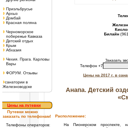
Приэльбрусье
Архыз
Теле
Домбай
Красная поляна
Железн
Кисло
Черноморское
Билайн
(96
побережье Кавказа
Детский отдых
Крым
Абхазия
Чехия. Прага. Карловы
Заказать зв
Вары
Телефон +7
ФОРУМ. Отзывы
Цены на 2017 г. в са
санатории в
Железноводске
Анапа. Детский оз
«С
Цены на путевки
Путевки
можно
Расположение:
заказать по телефонам!
На Пионерском проспекте, на
Телефоны операторов: