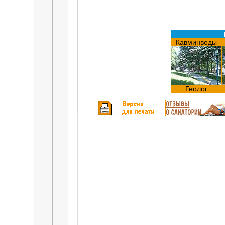
Кавминводы
Геолог