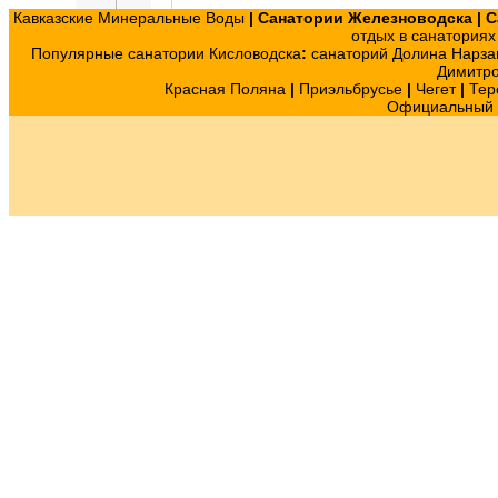
Кавказские Минеральные Воды
|
Санатории Железноводска
|
С
отдых в санатория
Популярные санатории Кисловодска
:
санаторий Долина Нарза
Димитр
Красная Поляна
|
Приэльбрусье
|
Чегет
|
Тер
Официальный с