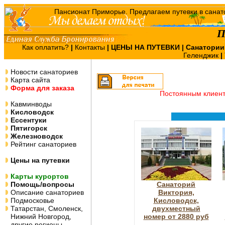
П
Как оплатить?
|
Контакты
|
ЦЕНЫ НА ПУТЕВКИ
| Санатории
Геленджик
|
Новости санаториев
Карта сайта
Форма для заказа
Постоянным клиен
Кавминводы
Кисловодск
Ессентуки
Пятигорск
Железноводск
Рейтинг санаториев
Цены на путевки
Карты курортов
Помощь/вопросы
Санаторий
Описание санаториев
Виктория,
Подмосковье
Кисловодск,
Татарстан, Смоленск,
двухместный
Нижний Новгород,
номер от 2880 руб
другие регионы