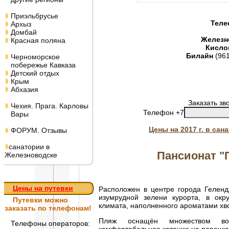
Приэльбрусье
Теле
Архыз
Домбай
Железн
Красная поляна
Кисло
Билайн
(96
Черноморское
побережье Кавказа
Детский отдых
Крым
Абхазия
Заказать зв
Чехия. Прага. Карловы
Телефон +7
Вары
Цены на 2017 г. в са
ФОРУМ. Отзывы
санатории в
Пансионат "
Железноводске
Цены на путевки
Расположен в центре города Геленд
изумрудной зелени курорта, в окр
Путевки
можно
климата, наполненного ароматами хво
заказать по телефонам!
Пляж оснащён множеством вод
Телефоны операторов: