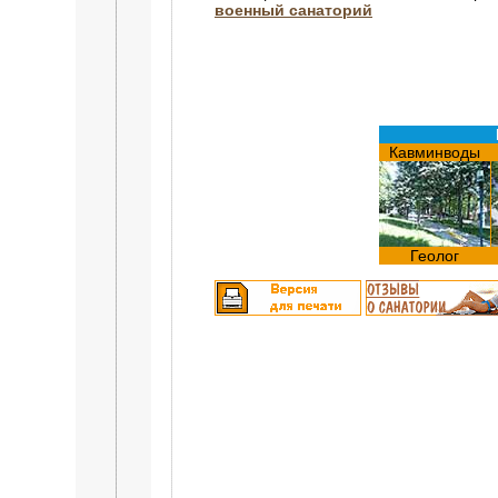
военный санаторий
Кавминводы
Геолог