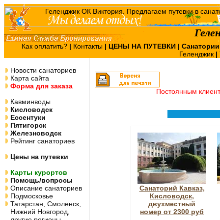
Геле
Как оплатить?
|
Контакты
|
ЦЕНЫ НА ПУТЕВКИ
| Санатории
Геленджик
|
Новости санаториев
Карта сайта
Форма для заказа
Постоянным клиен
Кавминводы
Кисловодск
Ессентуки
Пятигорск
Железноводск
Рейтинг санаториев
Цены на путевки
Карты курортов
Помощь/вопросы
Описание санаториев
Санаторий Кавказ,
Подмосковье
Кисловодск,
Татарстан, Смоленск,
двухместный
Нижний Новгород,
номер от 2300 руб
другие регионы