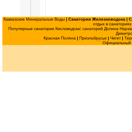
Кавказские Минеральные Воды
|
Санатории Железноводска
|
С
отдых в санатория
Популярные санатории Кисловодска
:
санаторий Долина Нарза
Димитр
Красная Поляна
|
Приэльбрусье
|
Чегет
|
Тер
Официальный с