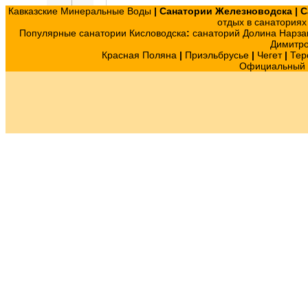
Кавказские Минеральные Воды
|
Санатории Железноводска
|
С
отдых в санатория
Популярные санатории Кисловодска
:
санаторий Долина Нарза
Димитр
Красная Поляна
|
Приэльбрусье
|
Чегет
|
Тер
Официальный с