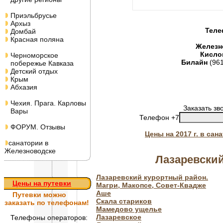
Приэльбрусье
Архыз
Теле
Домбай
Красная поляна
Железн
Кисло
Черноморское
Билайн
(96
побережье Кавказа
Детский отдых
Крым
Абхазия
Чехия. Прага. Карловы
Заказать зв
Вары
Телефон +7
ФОРУМ. Отзывы
Цены на 2017 г. в са
санатории в
Железноводске
Лазаревский
Лазаревский курортный район.
Цены на путевки
Магри, Макопсе, Совет-Квадже
Аше
Путевки
можно
Скала стариков
заказать по телефонам!
Мамедово ущелье
Лазаревское
Телефоны операторов: