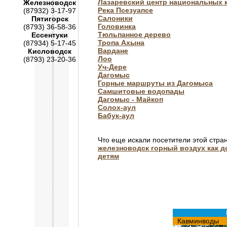
Лазаревский центр национальныx 
Железноводск
Река Псезуапсе
(87932) 3-17-97
Салоники
Пятигорск
Головинка
(8793) 36-58-36
Тюльпанное дерево
Ессентуки
Тропа Ахына
(87934) 5-17-45
Вардане
Кисловодск
Лоо
(8793) 23-20-36
Уч-Дере
Дагомыс
Горные маршруты из Дагомыса
Самшитовые водопады
Дагомыс - Майкоп
Солох-аул
Бабук-аул
Что еще искали посетители этой стра
железноводск горный воздух как д
детям
Кавминводы