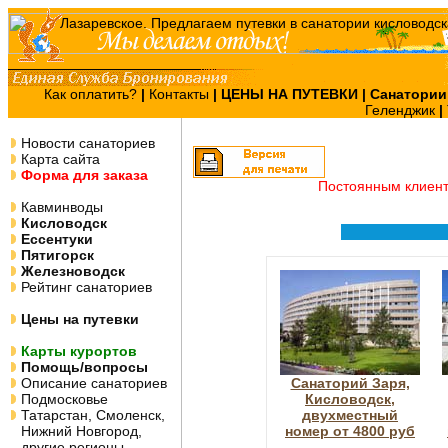
Как оплатить?
|
Контакты
|
ЦЕНЫ НА ПУТЕВКИ
| Санатории
Геленджик
|
Новости санаториев
Карта сайта
Форма для заказа
Постоянным клиен
Кавминводы
Кисловодск
Ессентуки
Пятигорск
Железноводск
Рейтинг санаториев
Цены на путевки
Карты курортов
Помощь/вопросы
Описание санаториев
Санаторий Заря,
Подмосковье
Кисловодск,
Татарстан, Смоленск,
двухместный
Нижний Новгород,
номер от 4800 руб
другие регионы