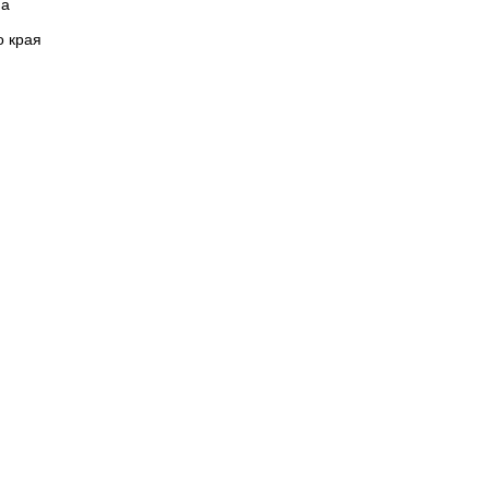
на
о края