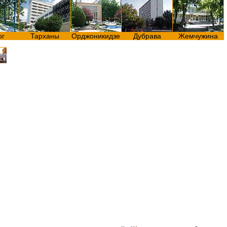
ог
Тарханы
Орджоникидзе
Дубрава
Жемчужина