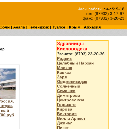
Часы работы
пн-сб: 9-18
тел. (87932) 3-17-97
факс: (87932) 3-20-23
Сочи
|
Анапа
|
Геленджик
|
Туапсе
|
Крым
|
Абхазия
Здравницы
Кисловодска
ер
Звоните: (8793) 23-20-36
Родник
Целебный Нарзан
Москва
Кавказ
Заря
Орджоникидзе
Солнечный
Семашко
Димитрова
Центросоюза
оссия,
Горького
нтуки,
Кирова
тный
Виктория
700 руб
Вилла Арнест
Джинал
Пикет