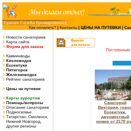
Как оплатить?
|
Контакты
|
ЦЕНЫ НА ПУТЕВКИ
| Са
Новости санаториев
Карта сайта
Форма для заказа
Постоянным 
Кавминводы
Кисловодск
Ессентуки
Пятигорск
Железноводск
Рейтинг санаториев
Цены на путевки
Карты курортов
Помощь/вопросы
Санаторий
Описание санаториев
Виктория, горо
Подмосковье
Ессентуки,
Татарстан, Смоленск,
двухместный
Нижний Новгород,
номер от 2170 р
другие регионы