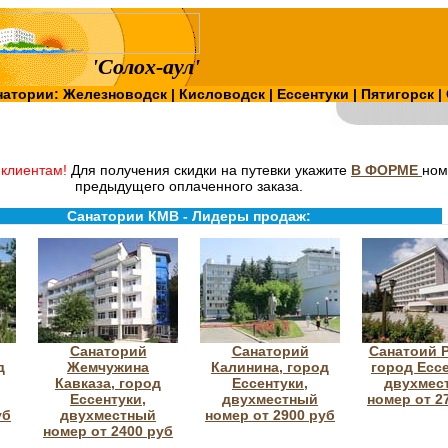
'Солох-аул'
натории:
Железноводск
|
Кисловодск
|
Ессентуки
|
Пятигорск
|
клиентам!
Для получения скидки на путевки укажите
В ФОРМЕ
ном
предыдущего оплаченного заказа.
Санатории КМВ - Лидеры продаж:
Санаторий
Санаторий
Санатоий Р
д
Жемчужина
Калинина, город
город Ессе
Кавказа, город
Ессентуки,
двухмес
Ессентуки,
двухместный
номер от 2
уб
двухместный
номер от 2900 руб
номер от 2400 руб