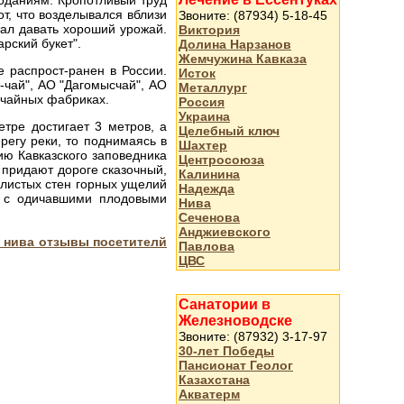
лоданиям. Кропотливый труд
т, что возделывался вблизи
Звоните: (87934) 5-18-45
тал давать хороший урожай.
Виктория
рский букет".
Долина Нарзанов
Жемчужина Кавказа
 распрост-ранен в России.
Исток
-чай", АО "Дагомысчай", АО
Металлург
 чайных фабриках.
Россия
Украина
тре достигает 3 метров, а
Целебный ключ
регу реки, то поднимаясь в
Шахтер
рию Кавказского заповедника
Центросоюза
 придают дороге сказочный,
Калинина
алистых стен горных ущелий
Надежда
ы с одичавшими плодовыми
Нива
Сеченова
Анджиевского
й нива отзывы посетителй
Павлова
ЦВС
Санатории в
Железноводске
Звоните: (87932) 3-17-97
30-лет Победы
Пансионат Геолог
Казахстана
Акватерм