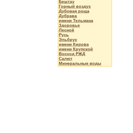
Бештау
Горный воздух
Дубовая роща
Дубрава
имени Тельмана
Здоровье
Лесной
Русь
Эльбрус
имени Кирова
имени Крупской
Восход РЖД
Салют
Минеральные воды