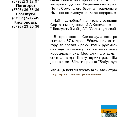
своего дома. Чай прижился. И. А. Ко
(87932) 3-17-97
не пропал даром. Выращенный в район
Пятигорск
Поти. Семена его были отправлены в 
(8793) 36-58-36
Именно он именуется Краснодарским 
Ессентуки
(87934) 5-17-45
Чай - целебный напиток, утоляющий
Кисловодск
Сорта, выведенные И.А.Кошманом, в 
(8793) 23-20-36
"Шапсугский чай", АО "Солохаульский
В окрестностях Солох-аула есть ро
высота - 37 метров. Вблизи них можн
гору, то сбегая к речушкам и ручейк
она идет по узкому скальному карниз
ирреальный вид. Местами на отдельны
сочится вода. Внизу шумит река Ш
деревьями. Вблизи приюта "Бабук-аул
Что еще искали посетители этой стр
;
курорты пятигорска цены
Кавмин