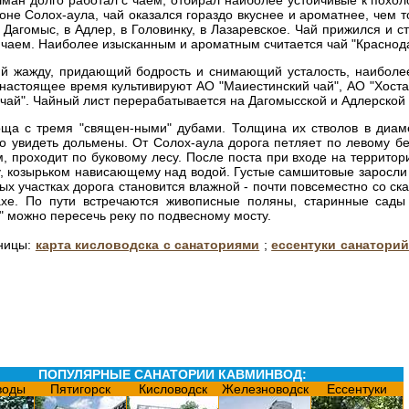
шман долго работал с чаем, отбирал наиболее устойчивые к похо
е Солох-аула, чай оказался гораздо вкуснее и ароматнее, чем то
Дагомыс, в Адлер, в Головинку, в Лазаревское. Чай прижился и с
чаем. Наиболее изысканным и ароматным считается чай "Краснода
 жажду, придающий бодрость и снимающий усталость, наиболее
настоящее время культивируют АО "Маиестинский чай", АО "Хоста
 чай". Чайный лист перерабатывается на Дагомысской и Адлерской
ща с тремя "священ-ными" дубами. Толщина их стволов в диаме
о увидеть дольмены. От Солох-аула дорога петляет по левому бе
ам, проходит по буковому лесу. После поста при входе на террито
у, козырьком нависающему над водой. Густые самшитовые заросли
х участках дорога становится влажной - почти повсеместно со ск
ахе. По пути встречаются живописные поляны, старинные сад
" можно пересечь реку по подвесному мосту.
аницы:
карта кисловодска с санаториями
;
ессентуки санатори
ПОПУЛЯРНЫЕ САНАТОРИИ КАВМИНВОД:
воды
Пятигорск
Кисловодск
Железноводск
Ессентуки