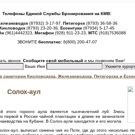
Телефоны Единой Службы Бронирования на КМВ:
елезноводск
(87932) 3-17-97,
Пятигорск
(8793) 36-58-36
Кисловодск
(8793) 23-20-36,
Ессентуки
(87934) 5-17-45
йн
(961)4442323,
Мегафон
(928) 911-23-23,
МТС
(918)7536088
ЗВОНИТЕ
бесплатно:
8(800) 200-47-07
ать звонок:
Сообщите свой мобильный
и мы позвоним Вам!
Ваше Имя
. в санатории Кисловодска, Железноводска, Пятигорска и Ессе
Солох-аул
 этого горного аула является тысячелетний луб. Злесь
из первой в России чайной плантации и домик ее зачинателя
аеводства на Кубани. В Солох-ауле находится и его могила.
ох-аул, выписал семена чая из Поти, где до этого несколько ле