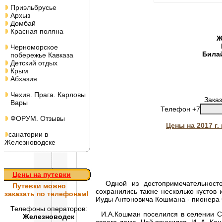
Приэльбрусье
Архыз
Домбай
Красная поляна
Ж
Черноморское
Била
побережье Кавказа
Детский отдых
Крым
Абхазия
Чехия. Прага. Карловы
Заказ
Вары
Телефон +7
ФОРУМ. Отзывы
Цены на 2017 г
санатории в
Железноводске
Цены на путевки
Одной из достопримечательностей
Путевки
можно
сохранились также несколько кустов 
заказать по телефонам!
Иуды Антоновича Кошмана - пионера ч
Телефоны операторов:
И.А.Кошман поселился в селении Сол
Железноводск