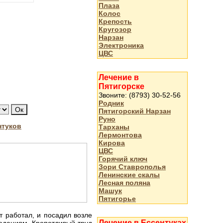
Плаза
Колос
Крепость
Кругозор
Нарзан
Электроника
ЦВС
Лечение в
Пятигорске
Звоните: (8793) 30-52-56
Родник
Пятигорский Нарзан
Руно
нтуков
Тарханы
Лермонтова
Кирова
ЦВС
Горячий ключ
Зори Ставрополья
Ленинские скалы
Лесная поляна
Машук
Пятигорье
т работал, и посадил возле
Лечение в Ессентуках