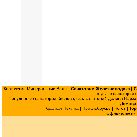
Кавказские Минеральные Воды
|
Санатории Железноводска
|
С
отдых в санатория
Популярные санатории Кисловодска
:
санаторий Долина Нарза
Димитр
Красная Поляна
|
Приэльбрусье
|
Чегет
|
Тер
Официальный с