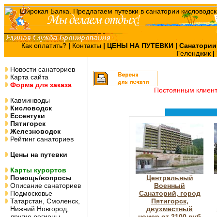
Как оплатить?
|
Контакты
|
ЦЕНЫ НА ПУТЕВКИ
| Санатории
Геленджик
|
Новости санаториев
Карта сайта
Форма для заказа
Постоянным клиен
Кавминводы
Кисловодск
Ессентуки
Пятигорск
Железноводск
Рейтинг санаториев
Цены на путевки
Карты курортов
Помощь/вопросы
Центральный
Описание санаториев
Военный
Подмосковье
Санаторий, город
Татарстан, Смоленск,
Пятигорск,
Нижний Новгород,
двухместный
другие регионы
номер от 2100 руб