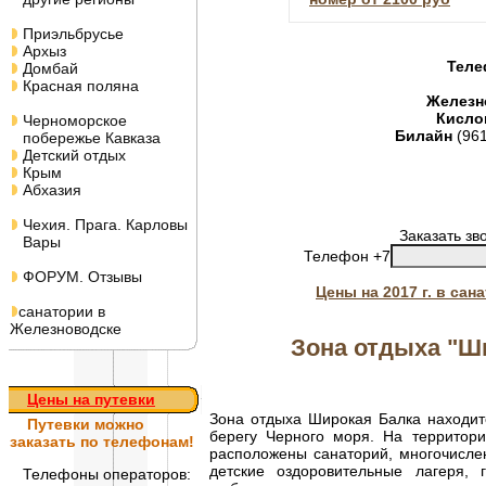
Приэльбрусье
Архыз
Теле
Домбай
Красная поляна
Железн
Кисло
Черноморское
Билайн
(96
побережье Кавказа
Детский отдых
Крым
Абхазия
Чехия. Прага. Карловы
Заказать зв
Вары
Телефон +7
ФОРУМ. Отзывы
Цены на 2017 г. в са
санатории в
Железноводске
Зона отдыха "Ш
Цены на путевки
Зона отдыха Широкая Балка находитс
Путевки
можно
берегу Черного моря. На территор
заказать по телефонам!
расположены санаторий, многочисле
детские оздоровительные лагеря,
Телефоны операторов: