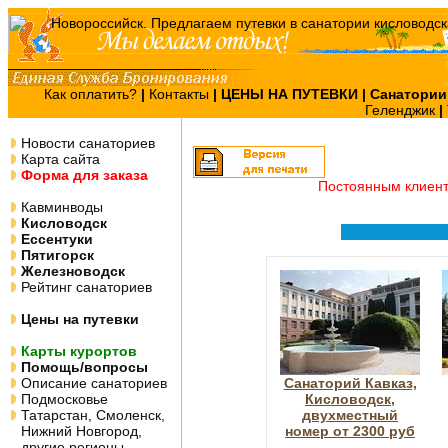
Как оплатить?
|
Контакты
|
ЦЕНЫ НА ПУТЕВКИ
| Санатории
Геленджик
|
Новости санаториев
Карта сайта
Форма для заказа
Постоянным клиен
Кавминводы
Кисловодск
Ессентуки
Пятигорск
Железноводск
Рейтинг санаториев
Цены на путевки
Карты курортов
Помощь/вопросы
Описание санаториев
Санаторий Кавказ,
Подмосковье
Кисловодск,
Татарстан, Смоленск,
двухместный
Нижний Новгород,
номер от 2300 руб
другие регионы