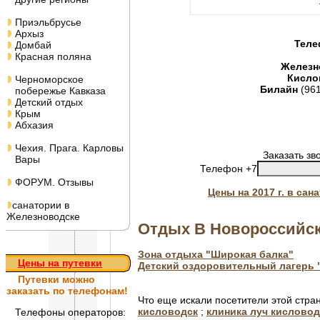
Приэльбрусье
Архыз
Теле
Домбай
Красная поляна
Железн
Кисло
Черноморское
Билайн
(96
побережье Кавказа
Детский отдых
Крым
Абхазия
Чехия. Прага. Карловы
Заказать зв
Вары
Телефон +7
ФОРУМ. Отзывы
Цены на 2017 г. в са
санатории в
Железноводске
Отдых В Новороссийс
Зона отдыха "Широкая балка"
Цены на путевки
Детский оздоровительный лагерь 
Путевки
можно
заказать по телефонам!
Что еще искали посетители этой стра
кисловодск
;
клиника луч кисловод
Телефоны операторов: