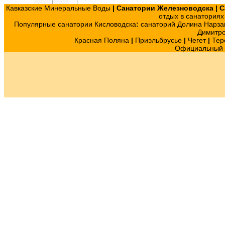
Кавказские Минеральные Воды
|
Санатории Железноводска
|
С
отдых в санатория
Популярные санатории Кисловодска
:
санаторий Долина Нарза
Димитр
Красная Поляна
|
Приэльбрусье
|
Чегет
|
Тер
Официальный с