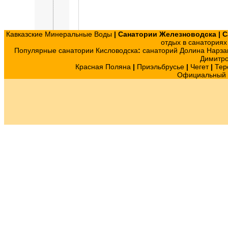
Кавказские Минеральные Воды
|
Санатории Железноводска
|
С
отдых в санатория
Популярные санатории Кисловодска
:
санаторий Долина Нарза
Димитр
Красная Поляна
|
Приэльбрусье
|
Чегет
|
Тер
Официальный с