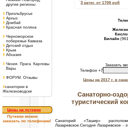
3 катег. от 1700 руб
другие регионы
Приэльбрусье
Архыз
Теле
Домбай
Красная поляна
Железн
Кисло
Черноморское
Билайн
(96
побережье Кавказа
Детский отдых
Крым
Абхазия
Чехия. Прага. Карловы
Заказать зв
Вары
Телефон +7
ФОРУМ. Отзывы
Цены на 2017 г. в са
санатории в
Железноводске
Санаторно-озд
туристический ко
Цены на путевки
Путевки
можно
Санаторий «Ташир» располо
заказать по телефонам!
Лазаревское.Сегодня Лазаревское - э