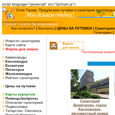
script language="javascript" src="/js/main.js">
Как оплатить?
|
Контакты
|
ЦЕНЫ НА ПУТЕВКИ
| Санатории
Геленджик
|
Новости санаториев
Карта сайта
Форма для заказа
Постоянным клиен
Кавминводы
Кисловодск
Ессентуки
Пятигорск
Железноводск
Рейтинг санаториев
Цены на путевки
Карты курортов
Помощь/вопросы
Санаторий
Описание санаториев
Димитрова, город
Подмосковье
Кисловодск,
Татарстан, Смоленск,
двухместный номер
Нижний Новгород,