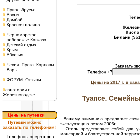
Приэльбрусье
Архыз
Теле
Домбай
Красная поляна
Железн
Кисло
Черноморское
Билайн
(96
побережье Кавказа
Детский отдых
Крым
Абхазия
Чехия. Прага. Карловы
Заказать зв
Вары
Телефон +7
ФОРУМ. Отзывы
Цены на 2017 г. в са
санатории в
Железноводске
Туапсе. Семейны
Цены на путевки
Вашему вниманию предлагает свои у
Путевки
можно
эксплуатацию летом 2006г.
заказать по телефонам!
Отель представляет собой два ую
мансардой и благоустроенной террито
Телефоны операторов: