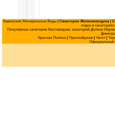
Кавказские Минеральные Воды
|
Санатории Железноводска
|
С
отдых в санатория
Популярные санатории Кисловодска
:
санаторий Долина Нарза
Димитр
Красная Поляна
|
Приэльбрусье
|
Чегет
|
Тер
Официальный с