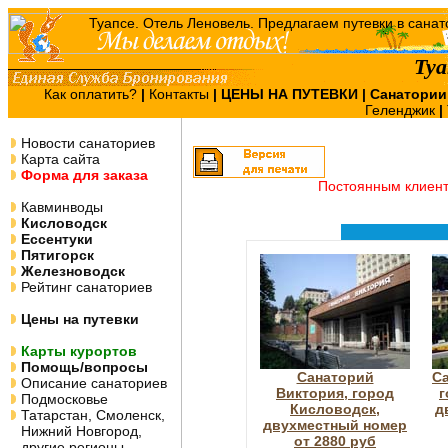
Туа
Как оплатить?
|
Контакты
|
ЦЕНЫ НА ПУТЕВКИ
| Санатории
Геленджик
|
Новости санаториев
Карта сайта
Форма для заказа
Постоянным клиен
Кавминводы
Кисловодск
Ессентуки
Пятигорск
Железноводск
Рейтинг санаториев
Цены на путевки
Карты курортов
Помощь/вопросы
Санаторий
Са
Описание санаториев
Виктория, город
г
Подмосковье
Кисловодск,
д
Татарстан, Смоленск,
двухместный номер
Нижний Новгород,
от 2880 руб
другие регионы