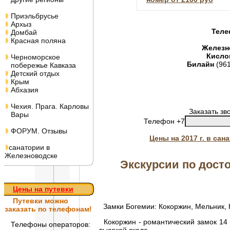
Приэльбрусье
Архыз
Теле
Домбай
Красная поляна
Железн
Кисло
Черноморское
Билайн
(96
побережье Кавказа
Детский отдых
Крым
Абхазия
Чехия. Прага. Карловы
Заказать зв
Вары
Телефон +7
ФОРУМ. Отзывы
Цены на 2017 г. в са
санатории в
Железноводске
Экскурсии по дост
Цены на путевки
Путевки
можно
Замки Богемии: Кокоржин, Мельник, К
заказать по телефонам!
Кокоржин - романтический замок 14 
Телефоны операторов: