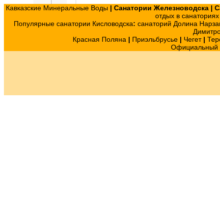
Кавказские Минеральные Воды
|
Санатории Железноводска
|
С
отдых в санатория
Популярные санатории Кисловодска
:
санаторий Долина Нарза
Димитр
Красная Поляна
|
Приэльбрусье
|
Чегет
|
Тер
Официальный с