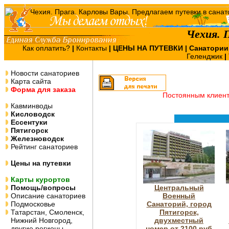
Чехия. 
Как оплатить?
|
Контакты
|
ЦЕНЫ НА ПУТЕВКИ
| Санатории
Геленджик
|
Новости санаториев
Карта сайта
Форма для заказа
Постоянным клиен
Кавминводы
Кисловодск
Ессентуки
Пятигорск
Железноводск
Рейтинг санаториев
Цены на путевки
Карты курортов
Помощь/вопросы
Центральный
Описание санаториев
Военный
Подмосковье
Санаторий, город
Татарстан, Смоленск,
Пятигорск,
Нижний Новгород,
двухместный
другие регионы
номер от 2100 руб