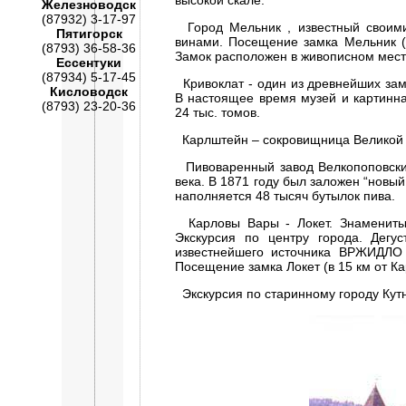
высокой скале.
Железноводск
(87932) 3-17-97
Город Мельник , известный своим
Пятигорск
винами. Посещение замка Мельник (1
(8793) 36-58-36
Замок расположен в живописном месте
Ессентуки
(87934) 5-17-45
Кривоклат - один из древнейших замк
Кисловодск
В настоящее время музей и картинна
(8793) 23-20-36
24 тыс. томов.
Карлштейн – сокровищница Великой Р
Пивоваренный завод Велкопоповский
века. В 1871 году был заложен “новый
наполняется 48 тысяч бутылок пива.
Карловы Вары - Локет. Знаменитый 
Экскурсия по центру города. Дегу
известнейшего источника ВРЖИДЛО 
Посещение замка Локет (в 15 км от К
Экскурсия по старинному городу Кутн