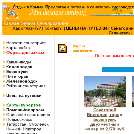
Как оплатить?
|
Контакты
|
ЦЕНЫ НА ПУТЕВКИ
| Санатории
Геленджик
|
Новости санаториев
Карта сайта
Форма для заказа
Постоянным клиен
Кавминводы
Кисловодск
Ессентуки
Пятигорск
Железноводск
Рейтинг санаториев
Цены на путевки
Карты курортов
Помощь/вопросы
Санаторий
Описание санаториев
Виктория, город
Подмосковье
Ессентуки,
Татарстан, Смоленск,
двухместный
Нижний Новгород,
номер от 2170 руб
другие регионы