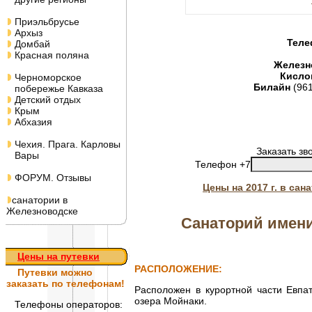
Приэльбрусье
Архыз
Теле
Домбай
Красная поляна
Железн
Кисло
Черноморское
Билайн
(96
побережье Кавказа
Детский отдых
Крым
Абхазия
Чехия. Прага. Карловы
Заказать зв
Вары
Телефон +7
ФОРУМ. Отзывы
Цены на 2017 г. в са
санатории в
Железноводске
Санаторий имени
Цены на путевки
РАСПОЛОЖЕНИЕ:
Путевки
можно
заказать по телефонам!
Расположен в курортной части Евпа
озера Мойнаки.
Телефоны операторов: