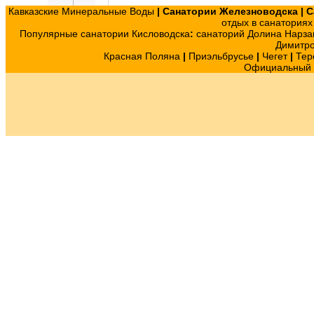
Кавказские Минеральные Воды
|
Санатории Железноводска
|
С
отдых в санатория
Популярные санатории Кисловодска
:
санаторий Долина Нарза
Димитр
Красная Поляна
|
Приэльбрусье
|
Чегет
|
Тер
Официальный с