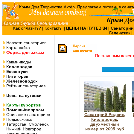
Крым До
Как оплатить?
|
Контакты
|
ЦЕНЫ НА ПУТЕВКИ
| Санатории
Геленджик
|
Новости санаториев
Карта сайта
Форма для заказа
Постоянным клиен
Кавминводы
Кисловодск
Ессентуки
Пятигорск
Железноводск
Рейтинг санаториев
Цены на путевки
Карты курортов
Помощь/вопросы
Описание санаториев
Санаторий Родник,
Подмосковье
Кисловодск,
Татарстан, Смоленск,
двухместный
Нижний Новгород,
номер от 2695 руб
другие регионы