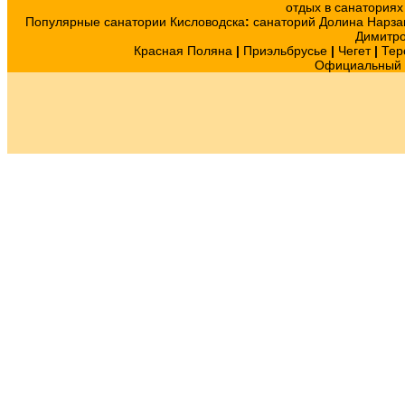
отдых в санатория
Популярные санатории Кисловодска
:
санаторий Долина Нарза
Димитр
Красная Поляна
|
Приэльбрусье
|
Чегет
|
Тер
Официальный с