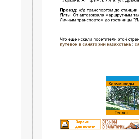
Украина, АР Крым, г. Ялта, ул. Дражи
Проезд:
ж/д транспортом до станции
Ялты. От автовокзала маршрутным так
Личным транспортом до гостиницы "Ял
Что еще искали посетители этой стра
путевок в санатории казахстана
;
с
Кавминводы
Геолог