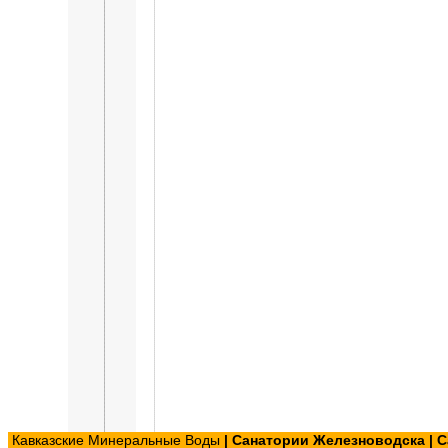
Кавказские Минеральные Воды
|
Санатории Железноводска
|
С