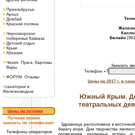
Приэльбрусье
Архыз
Теле
Домбай
Красная поляна
Железн
Кисло
Черноморское
Билайн
(96
побережье Кавказа
Детский отдых
Крым
Абхазия
Чехия. Прага. Карловы
Заказать зв
Вары
Телефон +7
ФОРУМ. Отзывы
Цены на 2017 г. в са
санатории в
Железноводске
Южный Крым. До
театральных дея
Цены на путевки
Путевки
можно
заказать по телефонам!
Здравница расположена в восточной ч
берегу моря. Дом творчества являет
Телефоны операторов:
проведения различных встреч и