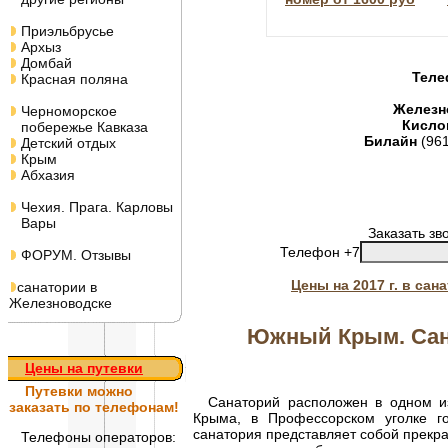
Приэльбрусье
Архыз
Домбай
Теле
Красная поляна
Железн
Черноморское
Кисло
побережье Кавказа
Билайн
(96
Детский отдых
Крым
Абхазия
Чехия. Прага. Карловы
Вары
Заказать зв
Телефон +7
ФОРУМ. Отзывы
Цены на 2017 г. в са
санатории в
Железноводске
Южный Крым. Сан
Цены на путевки
Путевки
можно
Санаторий расположен в одном из
заказать по телефонам!
Крыма, в Профессорском уголке го
санатория представляет собой прекр
Телефоны операторов: