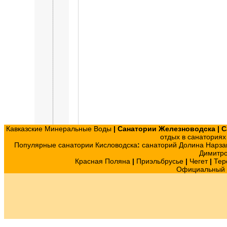
Кавказские Минеральные Воды
|
Санатории Железноводска
|
С
отдых в санатория
Популярные санатории Кисловодска
:
санаторий Долина Нарза
Димитр
Красная Поляна
|
Приэльбрусье
|
Чегет
|
Тер
Официальный с