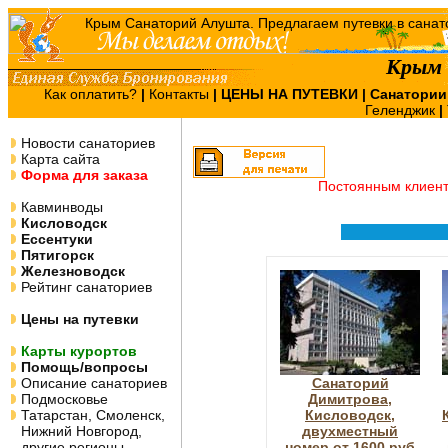
Крым
Как оплатить?
|
Контакты
|
ЦЕНЫ НА ПУТЕВКИ
| Санатории
Геленджик
|
Новости санаториев
Карта сайта
Форма для заказа
Постоянным клиен
Кавминводы
Кисловодск
Ессентуки
Пятигорск
Железноводск
Рейтинг санаториев
Цены на путевки
Карты курортов
Помощь/вопросы
Описание санаториев
Санаторий
Подмосковье
Димитрова,
Татарстан, Смоленск,
Кисловодск,
Нижний Новгород,
двухместный
другие регионы
номер от 1600 руб